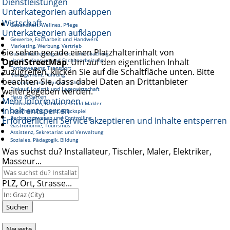
Dienstleistungen
Unterkategorien aufklappen
Wirtschaft
Gesundheit, Wellnes, Pflege
Unterkategorien aufklappen
Gewerbe, Facharbeit und Handwerk
Marketing, Werbung, Vertrieb
Sie sehen gerade einen Platzhalterinhalt von
Kundenbetreuung, Service und Coaching
OpenStreetMap
Handel, Konsum und Sachbearbeitung
. Um auf den eigentlichen Inhalt
Fortbewegung, Transport
zuzugreifen, klicken Sie auf die Schaltfläche unten. Bitte
Management, Führung
beachten Sie, dass dabei Daten an Drittanbieter
Reinigung und Hauswirtschaft
Einkauf, Logistik und Lagerwirtschaft
weitergegeben werden.
Haus & Garten
Mehr Informationen
Finanzwesen, Bankwesen und Makler
Inhalt entsperren
Unterhaltung, Kunst, Glückspiel
Rechnungswesen und Controlling
Erforderlichen Service akzeptieren und Inhalte entsperren
Gastronomie, Tourismus
Assistenz, Sekretariat und Verwaltung
Soziales, Pädagogik, Bildung
Was suchst du? Installateur, Tischler, Maler, Elektriker,
Masseur...
PLZ, Ort, Strasse...
Suchen
Neueste