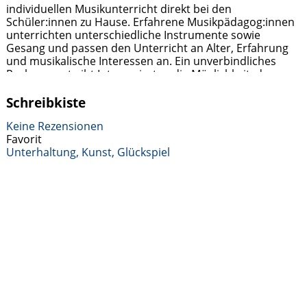
individuellen Musikunterricht direkt bei den
Schüler:innen zu Hause. Erfahrene Musikpädagog:innen
unterrichten unterschiedliche Instrumente sowie
Gesang und passen den Unterricht an Alter, Erfahrung
und musikalische Interessen an. Ein unverbindliches
Probemonat gibt Interessierten die Möglichkeit, das
Konzept kennenzulernen und die passende Lehrperson
zu finden.
Weiterlesen …
Schreibkiste
Keine Rezensionen
Favorit
Unterhaltung, Kunst, Glückspiel