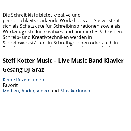
Die Schreibkiste bietet kreative und
persönlichkeitsstärkende Workshops an. Sie versteht
sich als Schatzkiste für Schreibinspirationen sowie als
Werkzeugkiste für kreatives und pointiertes Schreiben.
Schreib- und Kreativtechniken werden in
Schreibwerkstätten, in Schreibgruppen oder auch in
Einzelcoachings vermittelt. Informationen zu laufenden
und geplanten Schreibwerkstätten und -gruppen oder
individuelle Auskünfte gebe ich gerne nach Anfrage
Steff Kotter Music – Live Music Band Klavier
unter info@schreibkiste.at.
Weiterlesen …
Gesang DJ Graz
Keine Rezensionen
Favorit
Medien, Audio, Video
und
MusikerInnen