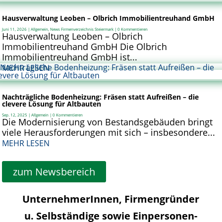
Hausverwaltung Leoben – Olbrich Immobilientreuhand GmbH
Juni 11, 2026
|
Allgemein
,
News Firmenverzeichnis Steiermark
| 0 Kommentieren
Hausverwaltung Leoben – Olbrich
Immobilientreuhand GmbH Die Olbrich
Immobilientreuhand GmbH ist...
MEHR LESEN
Nachträgliche Bodenheizung: Fräsen statt Aufreißen – die
clevere Lösung für Altbauten
Sep. 12, 2025
|
Allgemein
| 0 Kommentieren
Die Modernisierung von Bestandsgebäuden bringt
viele Herausforderungen mit sich – insbesondere...
MEHR LESEN
zum Newsbereich
UnternehmerInnen, Firmengründer
u. Selbständige sowie Einpersonen­