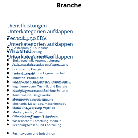
Branche
Dienstleistungen
Unterkategorien aufklappen
Technik und EDV
Fortbewegung, Transport
Unterkategorien aufklappen
Gastronomie, Tourismus
Wirtschaft
EDV, IT, Entwicklung
Unterkategorien aufklappen
Gesundheit, Wellnes, Pflege
Elektrotechnik, Automatisierung
Assistenz, Sekretariat und Verwaltung
Gewerbe, Facharbeit und Handwerk
Grafik, Print, Design
Einkauf, Logistik und Lagerwirtschaft
Haus & Garten
Industrie, Produktion
Finanzwesen, Bankwesen und Makler
Kundenbetreuung, Service und Coaching
Ingenieurwesen, Technik und Energie
Handel, Konsum und Sachbearbeitung
Reinigung und Hauswirtschaft
Konstruktion, Baugewerbe
Management, Führung
Soziales, Pädagogik, Bildung
Mechanik, Metallbau, Maschinenbau
Marketing, Werbung, Vertrieb
Umwelt, Agrar, Recycling
Medien, Audio, Video
Öffentlicher Dienst, Sicherheit
Unterhaltung, Kunst, Glückspiel
Wissenschaft, Forschung, Medizin
Rechnungswesen und Controlling
Rechtswesen und JuristInnen