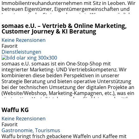
Immobilientreuhandunternehmen mit Sitz in Leoben. Wir
betreuen Eigentümer, Eigentümergemeinschaften und
Investoren in der Steiermark sowie in Wien – persönlich,
transparent und mit langjähriger Erfahrung in der
somaas e.U. – Vertrieb & Online Marketing,
Branche. Immobilienverwaltung Leoben Unser
Customer Journey & KI Beratung
Schwerpunkt liegt auf der ganzheitlichen
Immobilienverwaltung –
Weiterlesen …
Keine Rezensionen
Favorit
Dienstleistungen
somaas e.U. somaas ist ein One-Stop-Shop mit
integrierter Marketing- UND Vertriebskompetenz. Wir
kombinieren diese beiden Perspektiven in unserer
Strategie Beratung und bieten operative Unterstützung
bei der technischen Umsetzung der digitalen Projekte an
(Website/Webshop, Marketing-Kampagnen, etc.), was ein
einzigartiger Vorteil ist, besonders für kleine und mittlere
Unternehmen. Als perfekte Ergänzung des
Waffu KG
Leistungsspektrums stehen im Fokus die Workshops –
‚Customer Journey &
Weiterlesen …
Keine Rezensionen
Favorit
Gastronomie, Tourismus
Waffu bringt frisch gebackene Waffeln und Kaffee mit