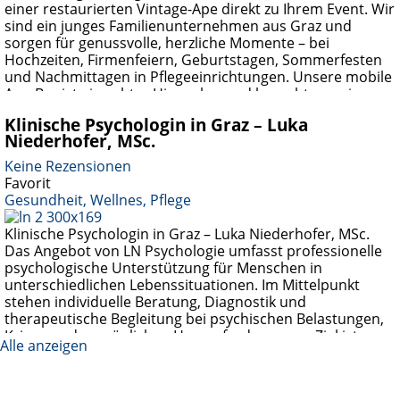
einer restaurierten Vintage-Ape direkt zu Ihrem Event. Wir
sind ein junges Familienunternehmen aus Graz und
sorgen für genussvolle, herzliche Momente – bei
Hochzeiten, Firmenfeiern, Geburtstagen, Sommerfesten
und Nachmittagen in Pflegeeinrichtungen. Unsere mobile
Ape-Bar ist ein echter Hingucker und braucht nur einen
normalen Stromanschluss. Alles wird frisch vor Ort
Klinische Psychologin in Graz – Luka
zubereitet, Auf- und Abbau
Weiterlesen …
Niederhofer, MSc.
Keine Rezensionen
Favorit
Gesundheit, Wellnes, Pflege
Klinische Psychologin in Graz – Luka Niederhofer, MSc.
Das Angebot von LN Psychologie umfasst professionelle
psychologische Unterstützung für Menschen in
unterschiedlichen Lebenssituationen. Im Mittelpunkt
stehen individuelle Beratung, Diagnostik und
therapeutische Begleitung bei psychischen Belastungen,
Krisen und persönlichen Herausforderungen. Ziel ist es,
Alle anzeigen
gemeinsam neue Perspektiven zu entwickeln, Ressourcen
zu stärken und nachhaltige Lösungswege zu erarbeiten.
LN Psychologie richtet sich an Erwachsene,
Weiterlesen …