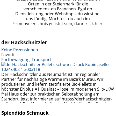
Orten in der Steiermark für die
verschiedensten Branchen. Egal ob
Dienstleistung oder Webshop – du wirst bei
uns fündig. Möchtest du auch im
Firmenverzeichnis gelistet sein, dann klick
hier
.
der Hackschnitzler
Keine Rezensionen
Favorit
Fortbewegung, Transport
Der Hackschnitzler aus Neumarkt ist Ihr regionaler
Partner für nachhaltige Wärme im Bezirk Murau. Wir
produzieren und liefern zertifizierte Bio-Pellets in
höchster ENplus A1 Qualität – lose im modernen Silo-LKW
frei Haus oder zur praktischen Selbstabholung am
Standort. Jetzt informieren auf https://derhackschnitzler-
pellets.at/. Der Hackschnitzler – Nachhaltige Bio-Pellets
aus der Region Murau Willkommen beim Hackschnitzler
Splendido Schmuck
in Neumarkt in der Steiermark! Seit
Weiterlesen …