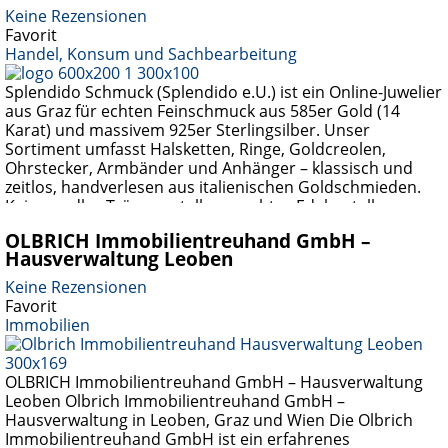
Keine Rezensionen
Favorit
Handel, Konsum und Sachbearbeitung
Splendido Schmuck (Splendido e.U.) ist ein Online-Juwelier
aus Graz für echten Feinschmuck aus 585er Gold (14
Karat) und massivem 925er Sterlingsilber. Unser
Sortiment umfasst Halsketten, Ringe, Goldcreolen,
Ohrstecker, Armbänder und Anhänger – klassisch und
zeitlos, handverlesen aus italienischen Goldschmieden.
Kein unedles Trägermetall, nur echtes Edelmetall.
Spezialisiert auf Verlobungsringe mit Brillant und
OLBRICH Immobilientreuhand GmbH –
Brautschmuck. Kostenloser Versand und kostenloser
Hausverwaltung Leoben
Rückversand (30 Tage) nach
Weiterlesen …
Keine Rezensionen
Favorit
Immobilien
OLBRICH Immobilientreuhand GmbH – Hausverwaltung
Leoben Olbrich Immobilientreuhand GmbH –
Hausverwaltung in Leoben, Graz und Wien Die Olbrich
Immobilientreuhand GmbH ist ein erfahrenes