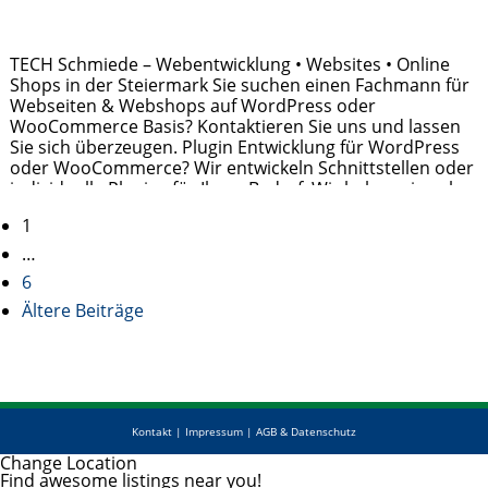
TECH Schmiede – Webentwicklung • Websites • Online
Shops in der Steiermark Sie suchen einen Fachmann für
Webseiten & Webshops auf WordPress oder
WooCommerce Basis? Kontaktieren Sie uns und lassen
Sie sich überzeugen. Plugin Entwicklung für WordPress
oder WooCommerce? Wir entwickeln Schnittstellen oder
individuelle Plugins für Ihren Bedarf. Wir haben ein sehr
großes Repertoire an Lösungen, können aber
Posts
1
individuelle Entwicklungen
Weiterlesen …
…
navigation
6
Ältere Beiträge
Kontakt
|
Impressum
|
AGB & Datenschutz
Change Location
Find awesome listings near you!