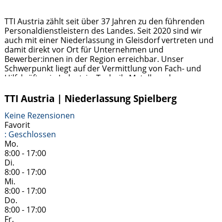
TTI Austria zählt seit über 37 Jahren zu den führenden
Personaldienstleistern des Landes. Seit 2020 sind wir
auch mit einer Niederlassung in Gleisdorf vertreten und
damit direkt vor Ort für Unternehmen und
Bewerber:innen in der Region erreichbar. Unser
Schwerpunkt liegt auf der Vermittlung von Fach- und
Hilfskräften in Industrie, Technik, Metall- und
Holzverarbeitung sowie im kaufmännischen Bereich.
Jobsuchende profitieren von
Weiterlesen …
TTI Austria | Niederlassung Spielberg
Keine Rezensionen
Favorit
:
Geschlossen
Mo.
8:00 - 17:00
Di.
8:00 - 17:00
Mi.
8:00 - 17:00
Do.
8:00 - 17:00
Fr.