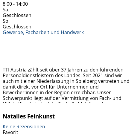
8:00 - 14:00
Sa.
Geschlossen
So.
Geschlossen
Gewerbe, Facharbeit und Handwerk
TTI Austria zählt seit über 37 Jahren zu den führenden
Personaldienstleistern des Landes. Seit 2021 sind wir
auch mit einer Niederlassung in Spielberg vertreten und
damit direkt vor Ort für Unternehmen und
Bewerber:innen in der Region erreichbar. Unser
Schwerpunkt liegt auf der Vermittlung von Fach- und
Hilfskräften in Industrie, Technik, Metall- und
Holzverarbeitung sowie im kaufmännischen Bereich.
Jobsuchende profitieren von
Weiterlesen …
Natalies Feinkunst
Keine Rezensionen
Favorit