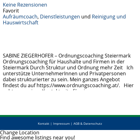
Keine Rezensionen
Favorit
Aufräumcoach
,
Dienstleistungen
und
Reinigung und
Hauswirtschaft
SABINE ZIEGERHOFER – Ordnungscoaching Steiermark
Ordnungscoaching für Haushalte und Firmen in der
Steiermark Durch Struktur und Ordnung mehr Zeit Ich
unterstütze UnternehmerInnen und Privatpersonen
dabei strukturierter zu sein. Mein ganzes Angebot
findest du auf https://www.ordnungscoaching.at/. Hier
gehts zu meiner Kontaktseite für eine
Terminvereinbarung:
https://www.ordnungscoaching.at/kontakt-
ordnungscoach-steiermark/ Meine Dienstleistung fällt
unter das neue Berufsbild der „Aufräumcoaches„. Es ist
aber mehr als
Weiterlesen …
Kontakt
|
Impressum
|
AGB & Datenschutz
Change Location
Find awesome listings near you!