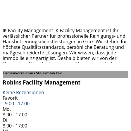
IK Facility Management IK Facility Management ist Ihr
verlässlicher Partner für professionelle Reinigungs- und
Hausbetreuungsdienstleistungen in Graz. Wir stehen für
höchste Qualitätsstandards, persönliche Beratung und
maßgeschneiderte Lösungen. Wir wissen, dass jede
Immobilie einzigartig ist. Deshalb bieten wir von der
klassischen Unterhaltsreinigung über spezialisierte
Sonderreinigungen bis hin zur umfassenden
Firmenverzeichnis Steiermark fav
Hausbetreuung ein Leistungsspektrum, das sich ganz
nach Ihren individuellen Bedürfnissen richtet.
Robins Facility Management
Weiterlesen …
Keine Rezensionen
Favorit
:
9:00 - 17:00
Mo.
8:00 - 17:00
Di.
8:00 - 17:00