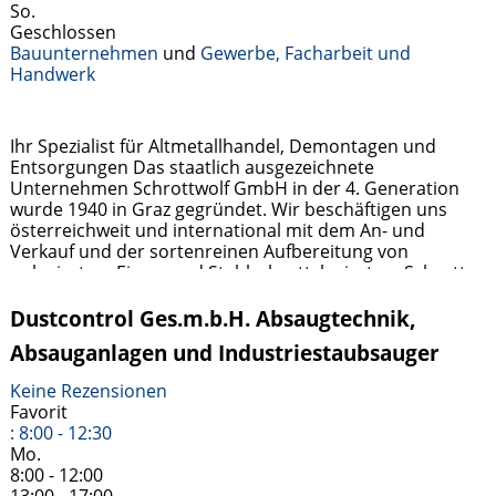
So.
Geschlossen
Bauunternehmen
und
Gewerbe, Facharbeit und
Handwerk
Ihr Spezialist für Altmetallhandel, Demontagen und
Entsorgungen Das staatlich ausgezeichnete
Unternehmen Schrottwolf GmbH in der 4. Generation
wurde 1940 in Graz gegründet. Wir beschäftigen uns
österreichweit und international mit dem An- und
Verkauf und der sortenreinen Aufbereitung von
unlegiertem Eisen- und Stahlschrott, legiertem Schrott,
Gussbruch und Buntmetallen und mit der Abholung und
ordnungsgemäßen Verwertung von Alt-Kraftfahrzeugen.
Dustcontrol Ges.m.b.H. Absaugtechnik,
Weiterlesen …
Absauganlagen und Industriestaubsauger
Keine Rezensionen
Favorit
:
8:00 - 12:30
Mo.
8:00 - 12:00