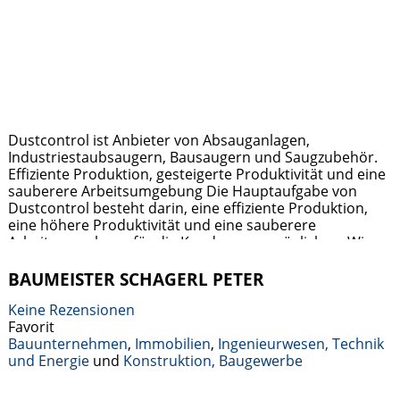
Dustcontrol ist Anbieter von Absauganlagen,
Industriestaubsaugern, Bausaugern und Saugzubehör.
Effiziente Produktion, gesteigerte Produktivität und eine
sauberere Arbeitsumgebung Die Hauptaufgabe von
Dustcontrol besteht darin, eine effiziente Produktion,
eine höhere Produktivität und eine sauberere
Arbeitsumgebung für die Kunden zu ermöglichen. Wir
verkaufen Produkte und maßgeschneiderte Lösungen,
die es dem Kunden ermöglichen, sich auf seine
BAUMEISTER SCHAGERL PETER
Produktion zu konzentrieren. Darüber hinaus bietet
Dustcontrol Serviceleistungen
Keine Rezensionen
Weiterlesen …
Favorit
Bauunternehmen
,
Immobilien
,
Ingenieurwesen, Technik
und Energie
und
Konstruktion, Baugewerbe