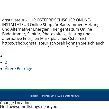
onstallateur – IHR ÖSTERREISCHISCHER ONLINE-
INSTALLATEUR Online Shop für Badezimmer, Heizung
und Alternativer Energien. Hier gehts zum Online
Badezimmer, Sanitär, Photovoltaik, Heizung und
alternative Energien Marktplatz aus Österreich:
https://shop.onstallateur.at Vorab können Sie sich auch
über den onstallateur auf unserer Website zu
verschiedenen Themen wie Förderungen informieren.
Posts
1
Navigos Strategiewerkstatt GmbH Multimedia – Agentur
Geschäftsführer: Gerhard Lernpeis 8047 Graz, Wilhelm
2
navigation
Gösser Gasse 56
Weiterlesen …
Ältere Beiträge
Kontakt
|
Impressum
|
AGB & Datenschutz
Change Location
Find awesome listings near you!