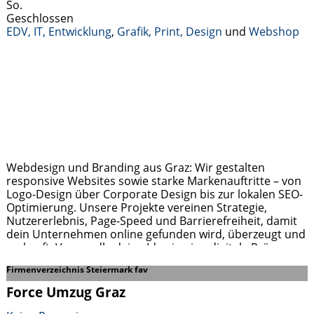
So.
Geschlossen
EDV, IT, Entwicklung
,
Grafik, Print, Design
und
Webshop
Webdesign und Branding aus Graz: Wir gestalten
responsive Websites sowie starke Markenauftritte – von
Logo-Design über Corporate Design bis zur lokalen SEO-
Optimierung. Unsere Projekte vereinen Strategie,
Nutzererlebnis, Page-Speed und Barrierefreiheit, damit
dein Unternehmen online gefunden wird, überzeugt und
verkauft. Verwandle deine Idee in eine digitale Präsenz,
die Ergebnisse bringt – jetzt unverbindliches
Firmenverzeichnis Steiermark fav
Erstgespräch buchen!
Weiterlesen …
Force Umzug Graz