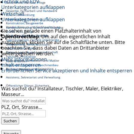
Technik und EDV
Gesundheit, Wellnes, Pflege
Unterkategorien aufklappen
Gewerbe, Facharbeit und Handwerk
Wirtschaft
EDV, IT, Entwicklung
Unterkategorien aufklappen
Fortbewegung, Transport
Konstruktion, Baugewerbe
Handel, Konsum und Sachbearbeitung
Kundenbetreuung, Service und Coaching
Sie sehen gerade einen Platzhalterinhalt von
Grafik, Print, Design
OpenStreetMap
Marketing, Werbung, Vertrieb
. Um auf den eigentlichen Inhalt
Reinigung und Hauswirtschaft
Ingenieurwesen, Technik und Energie
zuzugreifen, klicken Sie auf die Schaltfläche unten. Bitte
Management, Führung
Unterhaltung, Kunst, Glückspiel
beachten Sie, dass dabei Daten an Drittanbieter
Medien, Audio, Video
Einkauf, Logistik und Lagerwirtschaft
weitergegeben werden.
Gastronomie, Tourismus
Industrie, Produktion
Mehr Informationen
Finanzwesen, Bankwesen und Makler
Haus & Garten
Inhalt entsperren
Mechanik, Metallbau, Maschinenbau
Rechnungswesen und Controlling
Erforderlichen Service akzeptieren und Inhalte entsperren
Soziales, Pädagogik, Bildung
Assistenz, Sekretariat und Verwaltung
Öffentlicher Dienst, Sicherheit
Was suchst du? Installateur, Tischler, Maler, Elektriker,
Masseur...
PLZ, Ort, Strasse...
Suchen
Neueste