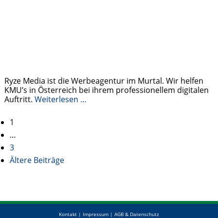
Ryze Media ist die Werbeagentur im Murtal. Wir helfen
KMU’s in Österreich bei ihrem professionellem digitalen
Auftritt.
Weiterlesen …
Posts
1
…
navigation
3
Ältere Beiträge
Kontakt
|
Impressum
|
AGB & Datenschutz