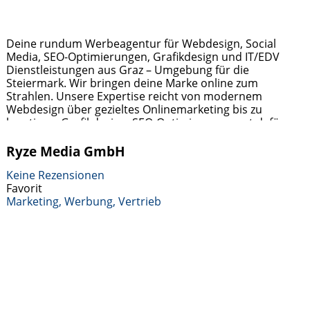
Deine rundum Werbeagentur für Webdesign, Social
Media, SEO-Optimierungen, Grafikdesign und IT/EDV
Dienstleistungen aus Graz – Umgebung für die
Steiermark. Wir bringen deine Marke online zum
Strahlen. Unsere Expertise reicht von modernem
Webdesign über gezieltes Onlinemarketing bis zu
kreativem Grafikdesign. SEO-Optimierung sorgt dafür,
dass man dich findet. In Sachen IT und EDV bieten wir
umfassende Dienstleistungen – von Infrastruktur bis
Ryze Media GmbH
Refurbishing. Unsere Mission: Dein Erfolg in der digitalen
Weiterlesen …
Keine Rezensionen
Favorit
Marketing, Werbung, Vertrieb