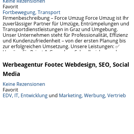
Keine Rezensionen
Favorit
Fortbewegung, Transport
Firmenbeschreibung – Force Umzug Force Umzug ist Ihr
zuverlässiger Partner für Umzüge, Entrümpelungen und
Transportdienstleistungen in Graz und Umgebung.
Unser Unternehmen steht für Professionalität, Effizienz
und Kundenzufriedenheit – von der ersten Planung bis
zur erfolgreichen Umsetzung. Unsere Leistungen: ✅
Umzüge für Privat & Gewerbe – Schnell, sicher und
stressfrei in Ihr neues Zuhause oder Büro.✅
Entrümpelung & Haushaltsauflösung – Besenreine
Werbeagentur Footec Webdesign, SEO, Social
Weiterlesen …
Media
Keine Rezensionen
Favorit
EDV, IT, Entwicklung
und
Marketing, Werbung, Vertrieb