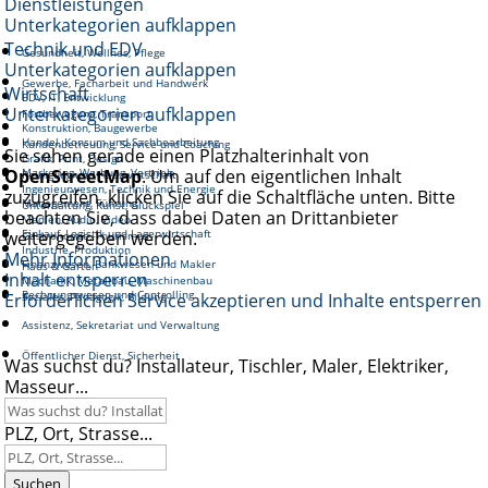
Dienstleistungen
Unterkategorien aufklappen
Technik und EDV
Gesundheit, Wellnes, Pflege
Unterkategorien aufklappen
Gewerbe, Facharbeit und Handwerk
Wirtschaft
EDV, IT, Entwicklung
Unterkategorien aufklappen
Fortbewegung, Transport
Konstruktion, Baugewerbe
Handel, Konsum und Sachbearbeitung
Kundenbetreuung, Service und Coaching
Sie sehen gerade einen Platzhalterinhalt von
Grafik, Print, Design
OpenStreetMap
Marketing, Werbung, Vertrieb
. Um auf den eigentlichen Inhalt
Reinigung und Hauswirtschaft
Ingenieurwesen, Technik und Energie
zuzugreifen, klicken Sie auf die Schaltfläche unten. Bitte
Management, Führung
Unterhaltung, Kunst, Glückspiel
beachten Sie, dass dabei Daten an Drittanbieter
Medien, Audio, Video
Einkauf, Logistik und Lagerwirtschaft
weitergegeben werden.
Gastronomie, Tourismus
Industrie, Produktion
Mehr Informationen
Finanzwesen, Bankwesen und Makler
Haus & Garten
Inhalt entsperren
Mechanik, Metallbau, Maschinenbau
Rechnungswesen und Controlling
Erforderlichen Service akzeptieren und Inhalte entsperren
Soziales, Pädagogik, Bildung
Assistenz, Sekretariat und Verwaltung
Öffentlicher Dienst, Sicherheit
Was suchst du? Installateur, Tischler, Maler, Elektriker,
Masseur...
PLZ, Ort, Strasse...
Suchen