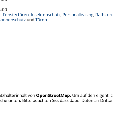
5:00
r
,
Fenstertüren
,
Insektenschutz
,
Personalleasing
,
Raffstor
 Sonnenschutz
und
Türen
atzhalterinhalt von
OpenStreetMap
. Um auf den eigentlic
fläche unten. Bitte beachten Sie, dass dabei Daten an Drit