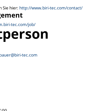
 Sie hier:
http://www.biri-tec.com/contact/
gement
rm.biri-tec.com/job/
tperson
hbauer@biri-tec.com
n
7:00