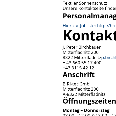
Textiler Sonnenschutz
Unsere Kontaktseite finden
Personalmana
Hier zur Jobliste: http://h
Kontak
J. Peter Birchbauer
Mitterfladnitz 200
8322 Mitterfladnitz
p.birc
+ 43 660 55 17 400
+43 3115 42 12
Anschrift
BIRI-tec GmbH
Mitterfladnitz 200
A-8322 Mitterfladnitz
Öffnungszeite
Montag – Donnerstag
08:00 – 12:00 & 13:00 – 1