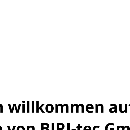
h willkommen au
 von BIRI-tec G