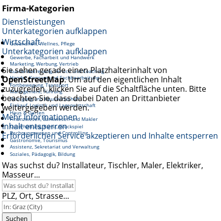
Firma-Kategorien
Dienstleistungen
Unterkategorien aufklappen
Wirtschaft
Gesundheit, Wellnes, Pflege
Unterkategorien aufklappen
Gewerbe, Facharbeit und Handwerk
Marketing, Werbung, Vertrieb
Sie sehen gerade einen Platzhalterinhalt von
Kundenbetreuung, Service und Coaching
OpenStreetMap
Handel, Konsum und Sachbearbeitung
. Um auf den eigentlichen Inhalt
Fortbewegung, Transport
zuzugreifen, klicken Sie auf die Schaltfläche unten. Bitte
Management, Führung
beachten Sie, dass dabei Daten an Drittanbieter
Reinigung und Hauswirtschaft
Einkauf, Logistik und Lagerwirtschaft
weitergegeben werden.
Haus & Garten
Mehr Informationen
Finanzwesen, Bankwesen und Makler
Inhalt entsperren
Unterhaltung, Kunst, Glückspiel
Rechnungswesen und Controlling
Erforderlichen Service akzeptieren und Inhalte entsperren
Gastronomie, Tourismus
Assistenz, Sekretariat und Verwaltung
Soziales, Pädagogik, Bildung
Was suchst du? Installateur, Tischler, Maler, Elektriker,
Masseur...
PLZ, Ort, Strasse...
Suchen