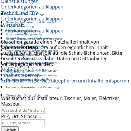
Dienstleistungen
Unterkategorien aufklappen
Technik und EDV
Gesundheit, Wellnes, Pflege
Unterkategorien aufklappen
Gewerbe, Facharbeit und Handwerk
Wirtschaft
EDV, IT, Entwicklung
Unterkategorien aufklappen
Fortbewegung, Transport
Konstruktion, Baugewerbe
Handel, Konsum und Sachbearbeitung
Kundenbetreuung, Service und Coaching
Sie sehen gerade einen Platzhalterinhalt von
Grafik, Print, Design
OpenStreetMap
Marketing, Werbung, Vertrieb
. Um auf den eigentlichen Inhalt
Reinigung und Hauswirtschaft
Ingenieurwesen, Technik und Energie
zuzugreifen, klicken Sie auf die Schaltfläche unten. Bitte
Management, Führung
Unterhaltung, Kunst, Glückspiel
beachten Sie, dass dabei Daten an Drittanbieter
Medien, Audio, Video
Einkauf, Logistik und Lagerwirtschaft
weitergegeben werden.
Gastronomie, Tourismus
Industrie, Produktion
Mehr Informationen
Finanzwesen, Bankwesen und Makler
Haus & Garten
Inhalt entsperren
Mechanik, Metallbau, Maschinenbau
Rechnungswesen und Controlling
Erforderlichen Service akzeptieren und Inhalte entsperren
Soziales, Pädagogik, Bildung
Assistenz, Sekretariat und Verwaltung
Öffentlicher Dienst, Sicherheit
Was suchst du? Installateur, Tischler, Maler, Elektriker,
Masseur...
PLZ, Ort, Strasse...
Suchen