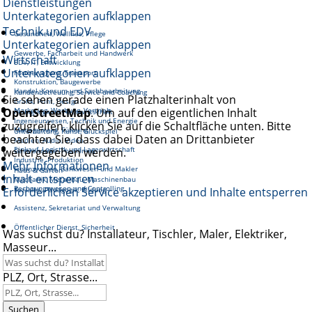
Dienstleistungen
Unterkategorien aufklappen
Technik und EDV
Gesundheit, Wellnes, Pflege
Unterkategorien aufklappen
Gewerbe, Facharbeit und Handwerk
Wirtschaft
EDV, IT, Entwicklung
Unterkategorien aufklappen
Fortbewegung, Transport
Konstruktion, Baugewerbe
Handel, Konsum und Sachbearbeitung
Kundenbetreuung, Service und Coaching
Sie sehen gerade einen Platzhalterinhalt von
Grafik, Print, Design
OpenStreetMap
Marketing, Werbung, Vertrieb
. Um auf den eigentlichen Inhalt
Reinigung und Hauswirtschaft
Ingenieurwesen, Technik und Energie
zuzugreifen, klicken Sie auf die Schaltfläche unten. Bitte
Management, Führung
Unterhaltung, Kunst, Glückspiel
beachten Sie, dass dabei Daten an Drittanbieter
Medien, Audio, Video
Einkauf, Logistik und Lagerwirtschaft
weitergegeben werden.
Gastronomie, Tourismus
Industrie, Produktion
Mehr Informationen
Finanzwesen, Bankwesen und Makler
Haus & Garten
Inhalt entsperren
Mechanik, Metallbau, Maschinenbau
Rechnungswesen und Controlling
Erforderlichen Service akzeptieren und Inhalte entsperren
Soziales, Pädagogik, Bildung
Assistenz, Sekretariat und Verwaltung
Öffentlicher Dienst, Sicherheit
Was suchst du? Installateur, Tischler, Maler, Elektriker,
Masseur...
PLZ, Ort, Strasse...
Suchen