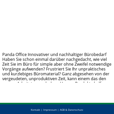
Panda Office Innovativer und nachhaltiger Bürobedarf
Haben Sie schon einmal darüber nachgedacht, wie viel
Zeit Sie im Büro für simple aber ohne Zweifel notwendige
Vorgänge aufwenden? Frustriert Sie Ihr unpraktisches
und kurzlebiges Büromaterial? Ganz abgesehen von der
vergeudeten, unproduktiven Zeit, kann einem das den
ganzen Arbeitstag verderben. Unsere Produkte helfen
Ihnen diese verlorene Zeit wiedergutzumachen! Panda
Office erleichtert Ihren Büroalltag
Weiterlesen …
Kontakt
|
Impressum
|
AGB & Datenschutz