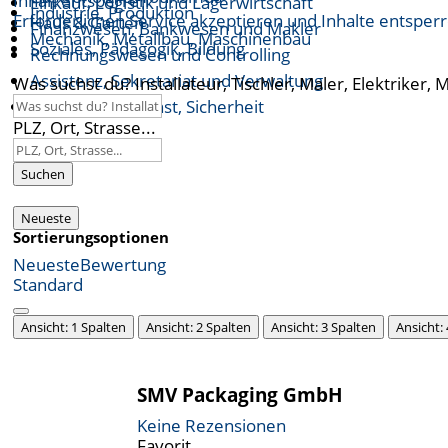
Inhalt entsperren
Einkauf, Logistik und Lagerwirtschaft
Industrie, Produktion
Erforderlichen Service akzeptieren und Inhalte entsper
Haus & Garten
Finanzwesen, Bankwesen und Makler
Mechanik, Metallbau, Maschinenbau
Soziales, Pädagogik, Bildung
Rechnungswesen und Controlling
Assistenz, Sekretariat und Verwaltung
Was suchst du? Installateur, Tischler, Maler, Elektriker, 
Öffentlicher Dienst, Sicherheit
PLZ, Ort, Strasse...
Suchen
Neueste
Sortierungsoptionen
Neueste
Bewertung
Standard
Ansicht: 1 Spalten
Ansicht: 2 Spalten
Ansicht: 3 Spalten
Ansicht:
SMV Packaging GmbH
Keine Rezensionen
Favorit