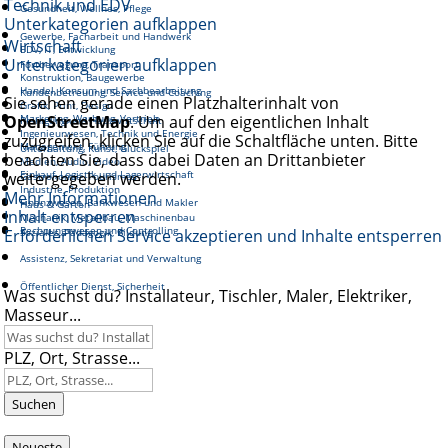
Technik und EDV
Gesundheit, Wellnes, Pflege
Unterkategorien aufklappen
Gewerbe, Facharbeit und Handwerk
Wirtschaft
EDV, IT, Entwicklung
Unterkategorien aufklappen
Fortbewegung, Transport
Konstruktion, Baugewerbe
Handel, Konsum und Sachbearbeitung
Kundenbetreuung, Service und Coaching
Sie sehen gerade einen Platzhalterinhalt von
Grafik, Print, Design
OpenStreetMap
Marketing, Werbung, Vertrieb
. Um auf den eigentlichen Inhalt
Reinigung und Hauswirtschaft
Ingenieurwesen, Technik und Energie
zuzugreifen, klicken Sie auf die Schaltfläche unten. Bitte
Management, Führung
Unterhaltung, Kunst, Glückspiel
beachten Sie, dass dabei Daten an Drittanbieter
Medien, Audio, Video
Einkauf, Logistik und Lagerwirtschaft
weitergegeben werden.
Gastronomie, Tourismus
Industrie, Produktion
Mehr Informationen
Finanzwesen, Bankwesen und Makler
Haus & Garten
Inhalt entsperren
Mechanik, Metallbau, Maschinenbau
Rechnungswesen und Controlling
Erforderlichen Service akzeptieren und Inhalte entsperren
Soziales, Pädagogik, Bildung
Assistenz, Sekretariat und Verwaltung
Öffentlicher Dienst, Sicherheit
Was suchst du? Installateur, Tischler, Maler, Elektriker,
Masseur...
PLZ, Ort, Strasse...
Suchen
Neueste