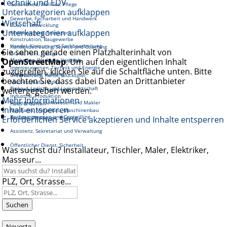
Technik und EDV
Gesundheit, Wellnes, Pflege
Unterkategorien aufklappen
Gewerbe, Facharbeit und Handwerk
Wirtschaft
EDV, IT, Entwicklung
Unterkategorien aufklappen
Fortbewegung, Transport
Konstruktion, Baugewerbe
Handel, Konsum und Sachbearbeitung
Kundenbetreuung, Service und Coaching
Sie sehen gerade einen Platzhalterinhalt von
Grafik, Print, Design
OpenStreetMap
Marketing, Werbung, Vertrieb
. Um auf den eigentlichen Inhalt
Reinigung und Hauswirtschaft
Ingenieurwesen, Technik und Energie
zuzugreifen, klicken Sie auf die Schaltfläche unten. Bitte
Management, Führung
Unterhaltung, Kunst, Glückspiel
beachten Sie, dass dabei Daten an Drittanbieter
Medien, Audio, Video
Einkauf, Logistik und Lagerwirtschaft
weitergegeben werden.
Gastronomie, Tourismus
Industrie, Produktion
Mehr Informationen
Finanzwesen, Bankwesen und Makler
Haus & Garten
Inhalt entsperren
Mechanik, Metallbau, Maschinenbau
Rechnungswesen und Controlling
Erforderlichen Service akzeptieren und Inhalte entsperren
Soziales, Pädagogik, Bildung
Assistenz, Sekretariat und Verwaltung
Öffentlicher Dienst, Sicherheit
Was suchst du? Installateur, Tischler, Maler, Elektriker,
Masseur...
PLZ, Ort, Strasse...
Suchen
Neueste