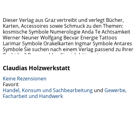
Dieser Verlag aus Graz vertreibt und verlegt Bücher,
Karten, Accessoires sowie Schmuck zu den Themen:
kosmische Symbole Numerologie Anda Te Achtsamkeit
Werner Neuner Wolfgang Becvar Energie Tattoos
Larimar Symbole Orakelkarten Ingmar Symbole Antares
Symbole Sie suchen nach einem Verlag passend zu Ihrer
Buchidee? Dann melden Sie sich bitte unter
office@limarutti-verlag.at – Ich freue mich darüber Sie
beraten zu dürfen. Ihr
Weiterlesen …
Claudias Holzwerkstatt
Keine Rezensionen
Favorit
Handel, Konsum und Sachbearbeitung
und
Gewerbe,
Facharbeit und Handwerk