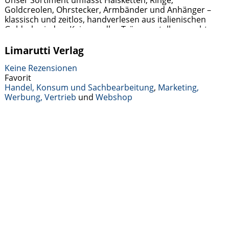
Unser Sortiment umfasst Halsketten, Ringe,
Goldcreolen, Ohrstecker, Armbänder und Anhänger –
klassisch und zeitlos, handverlesen aus italienischen
Goldschmieden. Kein unedles Trägermetall, nur echtes
Edelmetall. Spezialisiert auf Verlobungsringe mit Brillant
und Brautschmuck. Kostenloser Versand und
Limarutti Verlag
kostenloser Rückversand (30 Tage) nach
Weiterlesen …
Keine Rezensionen
Favorit
Handel, Konsum und Sachbearbeitung
,
Marketing,
Werbung, Vertrieb
und
Webshop