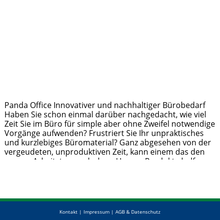
Panda Office Innovativer und nachhaltiger Bürobedarf
Haben Sie schon einmal darüber nachgedacht, wie viel
Zeit Sie im Büro für simple aber ohne Zweifel notwendige
Vorgänge aufwenden? Frustriert Sie Ihr unpraktisches
und kurzlebiges Büromaterial? Ganz abgesehen von der
vergeudeten, unproduktiven Zeit, kann einem das den
ganzen Arbeitstag verderben. Unsere Produkte helfen
Ihnen diese verlorene Zeit wiedergutzumachen! Panda
Office erleichtert Ihren Büroalltag
Weiterlesen …
Kontakt
|
Impressum
|
AGB & Datenschutz