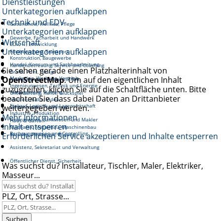
Dienstleistungen
Unterkategorien aufklappen
Technik und EDV
Gesundheit, Wellnes, Pflege
Unterkategorien aufklappen
Gewerbe, Facharbeit und Handwerk
Wirtschaft
EDV, IT, Entwicklung
Unterkategorien aufklappen
Fortbewegung, Transport
Konstruktion, Baugewerbe
Handel, Konsum und Sachbearbeitung
Kundenbetreuung, Service und Coaching
Sie sehen gerade einen Platzhalterinhalt von
Grafik, Print, Design
OpenStreetMap
Marketing, Werbung, Vertrieb
. Um auf den eigentlichen Inhalt
Reinigung und Hauswirtschaft
Ingenieurwesen, Technik und Energie
zuzugreifen, klicken Sie auf die Schaltfläche unten. Bitte
Management, Führung
Unterhaltung, Kunst, Glückspiel
beachten Sie, dass dabei Daten an Drittanbieter
Medien, Audio, Video
Einkauf, Logistik und Lagerwirtschaft
weitergegeben werden.
Gastronomie, Tourismus
Industrie, Produktion
Mehr Informationen
Finanzwesen, Bankwesen und Makler
Haus & Garten
Inhalt entsperren
Mechanik, Metallbau, Maschinenbau
Rechnungswesen und Controlling
Erforderlichen Service akzeptieren und Inhalte entsperren
Soziales, Pädagogik, Bildung
Assistenz, Sekretariat und Verwaltung
Öffentlicher Dienst, Sicherheit
Was suchst du? Installateur, Tischler, Maler, Elektriker,
Masseur...
PLZ, Ort, Strasse...
Suchen