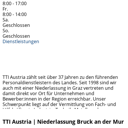
8:00 - 17:00
Fr.
8:00 - 14:00
Sa.
Geschlossen
So.
Geschlossen
Dienstleistungen
TTI Austria zählt seit über 37 Jahren zu den führenden
Personaldienstleistern des Landes. Seit 1998 sind wir
auch mit einer Niederlassung in Graz vertreten und
damit direkt vor Ort für Unternehmen und
Bewerber:innen in der Region erreichbar. Unser
Schwerpunkt liegt auf der Vermittlung von Fach- und
Hilfskräften in Industrie, Technik, Metall- und
Holzverarbeitung sowie im kaufmännischen Bereich.
Jobsuchende profitieren von regionalen
Weiterlesen …
TTI Austria | Niederlassung Bruck an der Mur