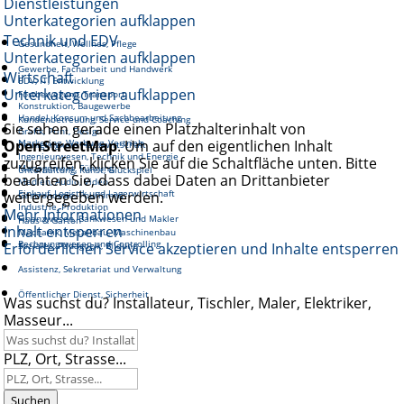
Dienstleistungen
Unterkategorien aufklappen
Technik und EDV
Gesundheit, Wellnes, Pflege
Unterkategorien aufklappen
Gewerbe, Facharbeit und Handwerk
Wirtschaft
EDV, IT, Entwicklung
Unterkategorien aufklappen
Fortbewegung, Transport
Konstruktion, Baugewerbe
Handel, Konsum und Sachbearbeitung
Kundenbetreuung, Service und Coaching
Sie sehen gerade einen Platzhalterinhalt von
Grafik, Print, Design
OpenStreetMap
Marketing, Werbung, Vertrieb
. Um auf den eigentlichen Inhalt
Reinigung und Hauswirtschaft
Ingenieurwesen, Technik und Energie
zuzugreifen, klicken Sie auf die Schaltfläche unten. Bitte
Management, Führung
Unterhaltung, Kunst, Glückspiel
beachten Sie, dass dabei Daten an Drittanbieter
Medien, Audio, Video
Einkauf, Logistik und Lagerwirtschaft
weitergegeben werden.
Gastronomie, Tourismus
Industrie, Produktion
Mehr Informationen
Finanzwesen, Bankwesen und Makler
Haus & Garten
Inhalt entsperren
Mechanik, Metallbau, Maschinenbau
Rechnungswesen und Controlling
Erforderlichen Service akzeptieren und Inhalte entsperren
Soziales, Pädagogik, Bildung
Assistenz, Sekretariat und Verwaltung
Öffentlicher Dienst, Sicherheit
Was suchst du? Installateur, Tischler, Maler, Elektriker,
Masseur...
PLZ, Ort, Strasse...
Suchen