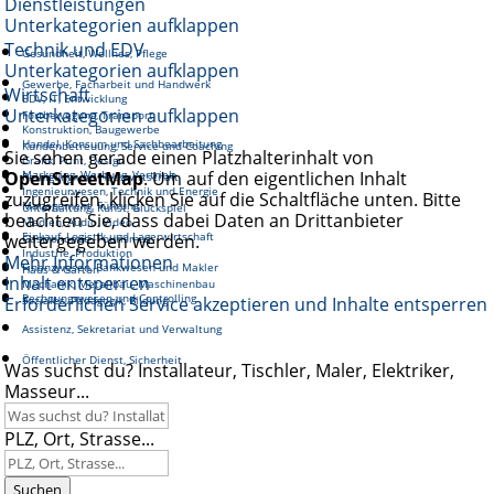
Dienstleistungen
Unterkategorien aufklappen
Technik und EDV
Gesundheit, Wellnes, Pflege
Unterkategorien aufklappen
Gewerbe, Facharbeit und Handwerk
Wirtschaft
EDV, IT, Entwicklung
Unterkategorien aufklappen
Fortbewegung, Transport
Konstruktion, Baugewerbe
Handel, Konsum und Sachbearbeitung
Kundenbetreuung, Service und Coaching
Sie sehen gerade einen Platzhalterinhalt von
Grafik, Print, Design
OpenStreetMap
Marketing, Werbung, Vertrieb
. Um auf den eigentlichen Inhalt
Reinigung und Hauswirtschaft
Ingenieurwesen, Technik und Energie
zuzugreifen, klicken Sie auf die Schaltfläche unten. Bitte
Management, Führung
Unterhaltung, Kunst, Glückspiel
beachten Sie, dass dabei Daten an Drittanbieter
Medien, Audio, Video
Einkauf, Logistik und Lagerwirtschaft
weitergegeben werden.
Gastronomie, Tourismus
Industrie, Produktion
Mehr Informationen
Finanzwesen, Bankwesen und Makler
Haus & Garten
Inhalt entsperren
Mechanik, Metallbau, Maschinenbau
Rechnungswesen und Controlling
Erforderlichen Service akzeptieren und Inhalte entsperren
Soziales, Pädagogik, Bildung
Assistenz, Sekretariat und Verwaltung
Öffentlicher Dienst, Sicherheit
Was suchst du? Installateur, Tischler, Maler, Elektriker,
Masseur...
PLZ, Ort, Strasse...
Suchen