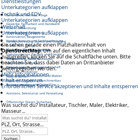
Dienstleistungen
Unterkategorien aufklappen
Technik und EDV
Gesundheit, Wellnes, Pflege
Unterkategorien aufklappen
Gewerbe, Facharbeit und Handwerk
Wirtschaft
EDV, IT, Entwicklung
Unterkategorien aufklappen
Fortbewegung, Transport
Konstruktion, Baugewerbe
Handel, Konsum und Sachbearbeitung
Kundenbetreuung, Service und Coaching
Sie sehen gerade einen Platzhalterinhalt von
Grafik, Print, Design
OpenStreetMap
Marketing, Werbung, Vertrieb
. Um auf den eigentlichen Inhalt
Reinigung und Hauswirtschaft
Ingenieurwesen, Technik und Energie
zuzugreifen, klicken Sie auf die Schaltfläche unten. Bitte
Management, Führung
Unterhaltung, Kunst, Glückspiel
beachten Sie, dass dabei Daten an Drittanbieter
Medien, Audio, Video
Einkauf, Logistik und Lagerwirtschaft
weitergegeben werden.
Gastronomie, Tourismus
Industrie, Produktion
Mehr Informationen
Finanzwesen, Bankwesen und Makler
Haus & Garten
Inhalt entsperren
Mechanik, Metallbau, Maschinenbau
Rechnungswesen und Controlling
Erforderlichen Service akzeptieren und Inhalte entsperren
Soziales, Pädagogik, Bildung
Assistenz, Sekretariat und Verwaltung
Öffentlicher Dienst, Sicherheit
Was suchst du? Installateur, Tischler, Maler, Elektriker,
Masseur...
PLZ, Ort, Strasse...
Suchen