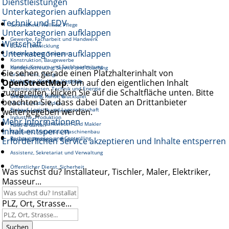
Dienstleistungen
Unterkategorien aufklappen
Technik und EDV
Gesundheit, Wellnes, Pflege
Unterkategorien aufklappen
Gewerbe, Facharbeit und Handwerk
Wirtschaft
EDV, IT, Entwicklung
Unterkategorien aufklappen
Fortbewegung, Transport
Konstruktion, Baugewerbe
Handel, Konsum und Sachbearbeitung
Kundenbetreuung, Service und Coaching
Sie sehen gerade einen Platzhalterinhalt von
Grafik, Print, Design
OpenStreetMap
Marketing, Werbung, Vertrieb
. Um auf den eigentlichen Inhalt
Reinigung und Hauswirtschaft
Ingenieurwesen, Technik und Energie
zuzugreifen, klicken Sie auf die Schaltfläche unten. Bitte
Management, Führung
Unterhaltung, Kunst, Glückspiel
beachten Sie, dass dabei Daten an Drittanbieter
Medien, Audio, Video
Einkauf, Logistik und Lagerwirtschaft
weitergegeben werden.
Gastronomie, Tourismus
Industrie, Produktion
Mehr Informationen
Finanzwesen, Bankwesen und Makler
Haus & Garten
Inhalt entsperren
Mechanik, Metallbau, Maschinenbau
Rechnungswesen und Controlling
Erforderlichen Service akzeptieren und Inhalte entsperren
Soziales, Pädagogik, Bildung
Assistenz, Sekretariat und Verwaltung
Öffentlicher Dienst, Sicherheit
Was suchst du? Installateur, Tischler, Maler, Elektriker,
Masseur...
PLZ, Ort, Strasse...
Suchen