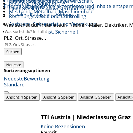
Inhalt entsperren
Einkauf, Logistik und Lagerwirtschaft
Industrie, Produktion
Erforderlichen Service akzeptieren und Inhalte entsper
Haus & Garten
Finanzwesen, Bankwesen und Makler
Mechanik, Metallbau, Maschinenbau
Soziales, Pädagogik, Bildung
Rechnungswesen und Controlling
Assistenz, Sekretariat und Verwaltung
Was suchst du? Installateur, Tischler, Maler, Elektriker, 
Öffentlicher Dienst, Sicherheit
PLZ, Ort, Strasse...
Suchen
Neueste
Sortierungsoptionen
Neueste
Bewertung
Standard
Ansicht: 1 Spalten
Ansicht: 2 Spalten
Ansicht: 3 Spalten
Ansicht:
TTI Austria | Niederlassung Graz
Keine Rezensionen
Favorit