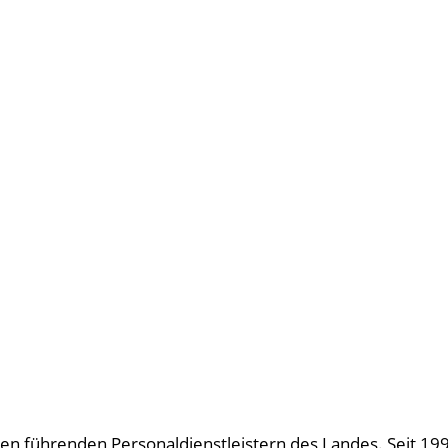
u den führenden Personaldienstleistern des Landes. Seit 19