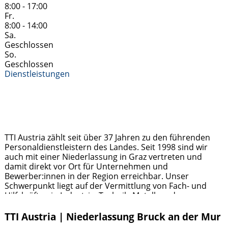
8:00 - 17:00
Fr.
8:00 - 14:00
Sa.
Geschlossen
So.
Geschlossen
Dienstleistungen
TTI Austria zählt seit über 37 Jahren zu den führenden
Personaldienstleistern des Landes. Seit 1998 sind wir
auch mit einer Niederlassung in Graz vertreten und
damit direkt vor Ort für Unternehmen und
Bewerber:innen in der Region erreichbar. Unser
Schwerpunkt liegt auf der Vermittlung von Fach- und
Hilfskräften in Industrie, Technik, Metall- und
Holzverarbeitung sowie im kaufmännischen Bereich.
Jobsuchende profitieren von regionalen
Weiterlesen …
TTI Austria | Niederlassung Bruck an der Mur