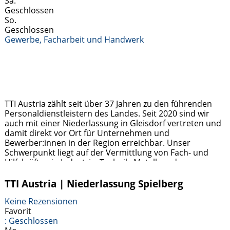
Sa.
Geschlossen
So.
Geschlossen
Gewerbe, Facharbeit und Handwerk
TTI Austria zählt seit über 37 Jahren zu den führenden
Personaldienstleistern des Landes. Seit 2020 sind wir
auch mit einer Niederlassung in Gleisdorf vertreten und
damit direkt vor Ort für Unternehmen und
Bewerber:innen in der Region erreichbar. Unser
Schwerpunkt liegt auf der Vermittlung von Fach- und
Hilfskräften in Industrie, Technik, Metall- und
Holzverarbeitung sowie im kaufmännischen Bereich.
Jobsuchende profitieren von
Weiterlesen …
TTI Austria | Niederlassung Spielberg
Keine Rezensionen
Favorit
:
Geschlossen