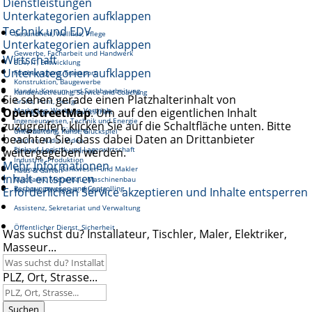
Dienstleistungen
Unterkategorien aufklappen
Technik und EDV
Gesundheit, Wellnes, Pflege
Unterkategorien aufklappen
Gewerbe, Facharbeit und Handwerk
Wirtschaft
EDV, IT, Entwicklung
Unterkategorien aufklappen
Fortbewegung, Transport
Konstruktion, Baugewerbe
Handel, Konsum und Sachbearbeitung
Kundenbetreuung, Service und Coaching
Sie sehen gerade einen Platzhalterinhalt von
Grafik, Print, Design
OpenStreetMap
Marketing, Werbung, Vertrieb
. Um auf den eigentlichen Inhalt
Reinigung und Hauswirtschaft
Ingenieurwesen, Technik und Energie
zuzugreifen, klicken Sie auf die Schaltfläche unten. Bitte
Management, Führung
Unterhaltung, Kunst, Glückspiel
beachten Sie, dass dabei Daten an Drittanbieter
Medien, Audio, Video
Einkauf, Logistik und Lagerwirtschaft
weitergegeben werden.
Gastronomie, Tourismus
Industrie, Produktion
Mehr Informationen
Finanzwesen, Bankwesen und Makler
Haus & Garten
Inhalt entsperren
Mechanik, Metallbau, Maschinenbau
Rechnungswesen und Controlling
Erforderlichen Service akzeptieren und Inhalte entsperren
Soziales, Pädagogik, Bildung
Assistenz, Sekretariat und Verwaltung
Öffentlicher Dienst, Sicherheit
Was suchst du? Installateur, Tischler, Maler, Elektriker,
Masseur...
PLZ, Ort, Strasse...
Suchen