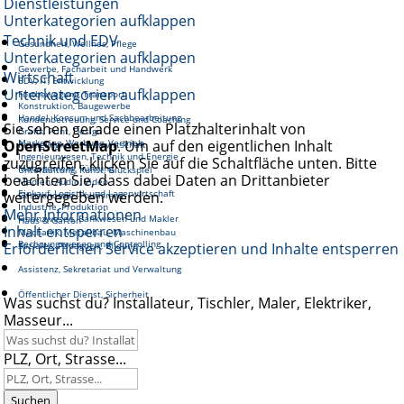
Dienstleistungen
Unterkategorien aufklappen
Technik und EDV
Gesundheit, Wellnes, Pflege
Unterkategorien aufklappen
Gewerbe, Facharbeit und Handwerk
Wirtschaft
EDV, IT, Entwicklung
Unterkategorien aufklappen
Fortbewegung, Transport
Konstruktion, Baugewerbe
Handel, Konsum und Sachbearbeitung
Kundenbetreuung, Service und Coaching
Sie sehen gerade einen Platzhalterinhalt von
Grafik, Print, Design
OpenStreetMap
Marketing, Werbung, Vertrieb
. Um auf den eigentlichen Inhalt
Reinigung und Hauswirtschaft
Ingenieurwesen, Technik und Energie
zuzugreifen, klicken Sie auf die Schaltfläche unten. Bitte
Management, Führung
Unterhaltung, Kunst, Glückspiel
beachten Sie, dass dabei Daten an Drittanbieter
Medien, Audio, Video
Einkauf, Logistik und Lagerwirtschaft
weitergegeben werden.
Gastronomie, Tourismus
Industrie, Produktion
Mehr Informationen
Finanzwesen, Bankwesen und Makler
Haus & Garten
Inhalt entsperren
Mechanik, Metallbau, Maschinenbau
Rechnungswesen und Controlling
Erforderlichen Service akzeptieren und Inhalte entsperren
Soziales, Pädagogik, Bildung
Assistenz, Sekretariat und Verwaltung
Öffentlicher Dienst, Sicherheit
Was suchst du? Installateur, Tischler, Maler, Elektriker,
Masseur...
PLZ, Ort, Strasse...
Suchen