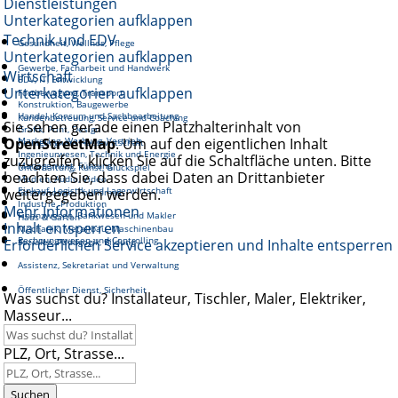
Dienstleistungen
Unterkategorien aufklappen
Technik und EDV
Gesundheit, Wellnes, Pflege
Unterkategorien aufklappen
Gewerbe, Facharbeit und Handwerk
Wirtschaft
EDV, IT, Entwicklung
Unterkategorien aufklappen
Fortbewegung, Transport
Konstruktion, Baugewerbe
Handel, Konsum und Sachbearbeitung
Kundenbetreuung, Service und Coaching
Sie sehen gerade einen Platzhalterinhalt von
Grafik, Print, Design
OpenStreetMap
Marketing, Werbung, Vertrieb
. Um auf den eigentlichen Inhalt
Reinigung und Hauswirtschaft
Ingenieurwesen, Technik und Energie
zuzugreifen, klicken Sie auf die Schaltfläche unten. Bitte
Management, Führung
Unterhaltung, Kunst, Glückspiel
beachten Sie, dass dabei Daten an Drittanbieter
Medien, Audio, Video
Einkauf, Logistik und Lagerwirtschaft
weitergegeben werden.
Gastronomie, Tourismus
Industrie, Produktion
Mehr Informationen
Finanzwesen, Bankwesen und Makler
Haus & Garten
Inhalt entsperren
Mechanik, Metallbau, Maschinenbau
Rechnungswesen und Controlling
Erforderlichen Service akzeptieren und Inhalte entsperren
Soziales, Pädagogik, Bildung
Assistenz, Sekretariat und Verwaltung
Öffentlicher Dienst, Sicherheit
Was suchst du? Installateur, Tischler, Maler, Elektriker,
Masseur...
PLZ, Ort, Strasse...
Suchen