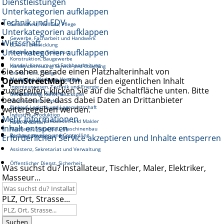
Dienstleistungen
Unterkategorien aufklappen
Technik und EDV
Gesundheit, Wellnes, Pflege
Unterkategorien aufklappen
Gewerbe, Facharbeit und Handwerk
Wirtschaft
EDV, IT, Entwicklung
Unterkategorien aufklappen
Fortbewegung, Transport
Konstruktion, Baugewerbe
Handel, Konsum und Sachbearbeitung
Kundenbetreuung, Service und Coaching
Sie sehen gerade einen Platzhalterinhalt von
Grafik, Print, Design
OpenStreetMap
Marketing, Werbung, Vertrieb
. Um auf den eigentlichen Inhalt
Reinigung und Hauswirtschaft
Ingenieurwesen, Technik und Energie
zuzugreifen, klicken Sie auf die Schaltfläche unten. Bitte
Management, Führung
Unterhaltung, Kunst, Glückspiel
beachten Sie, dass dabei Daten an Drittanbieter
Medien, Audio, Video
Einkauf, Logistik und Lagerwirtschaft
weitergegeben werden.
Gastronomie, Tourismus
Industrie, Produktion
Mehr Informationen
Finanzwesen, Bankwesen und Makler
Haus & Garten
Inhalt entsperren
Mechanik, Metallbau, Maschinenbau
Rechnungswesen und Controlling
Erforderlichen Service akzeptieren und Inhalte entsperren
Soziales, Pädagogik, Bildung
Assistenz, Sekretariat und Verwaltung
Öffentlicher Dienst, Sicherheit
Was suchst du? Installateur, Tischler, Maler, Elektriker,
Masseur...
PLZ, Ort, Strasse...
Suchen