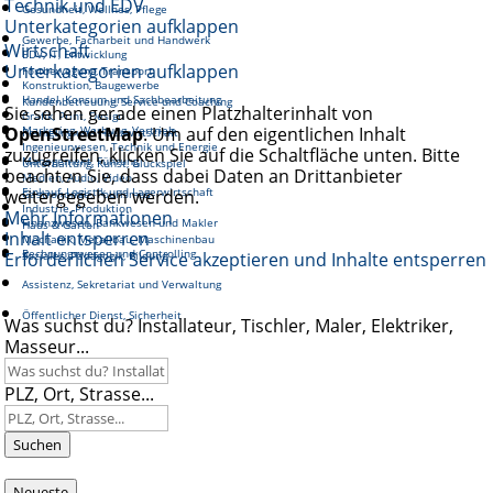
Technik und EDV
Gesundheit, Wellnes, Pflege
Unterkategorien aufklappen
Gewerbe, Facharbeit und Handwerk
Wirtschaft
EDV, IT, Entwicklung
Unterkategorien aufklappen
Fortbewegung, Transport
Konstruktion, Baugewerbe
Handel, Konsum und Sachbearbeitung
Kundenbetreuung, Service und Coaching
Sie sehen gerade einen Platzhalterinhalt von
Grafik, Print, Design
OpenStreetMap
Marketing, Werbung, Vertrieb
. Um auf den eigentlichen Inhalt
Reinigung und Hauswirtschaft
Ingenieurwesen, Technik und Energie
zuzugreifen, klicken Sie auf die Schaltfläche unten. Bitte
Management, Führung
Unterhaltung, Kunst, Glückspiel
beachten Sie, dass dabei Daten an Drittanbieter
Medien, Audio, Video
Einkauf, Logistik und Lagerwirtschaft
weitergegeben werden.
Gastronomie, Tourismus
Industrie, Produktion
Mehr Informationen
Finanzwesen, Bankwesen und Makler
Haus & Garten
Inhalt entsperren
Mechanik, Metallbau, Maschinenbau
Rechnungswesen und Controlling
Erforderlichen Service akzeptieren und Inhalte entsperren
Soziales, Pädagogik, Bildung
Assistenz, Sekretariat und Verwaltung
Öffentlicher Dienst, Sicherheit
Was suchst du? Installateur, Tischler, Maler, Elektriker,
Masseur...
PLZ, Ort, Strasse...
Suchen
Neueste