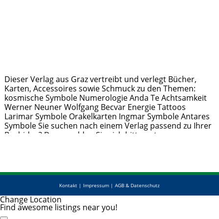
Dieser Verlag aus Graz vertreibt und verlegt Bücher,
Karten, Accessoires sowie Schmuck zu den Themen:
kosmische Symbole Numerologie Anda Te Achtsamkeit
Werner Neuner Wolfgang Becvar Energie Tattoos
Larimar Symbole Orakelkarten Ingmar Symbole Antares
Symbole Sie suchen nach einem Verlag passend zu Ihrer
Buchidee? Dann melden Sie sich bitte unter
office@limarutti-verlag.at – Ich freue mich darüber Sie
beraten zu dürfen. Ihr
Weiterlesen …
Kontakt
|
Impressum
|
AGB & Datenschutz
Change Location
Find awesome listings near you!