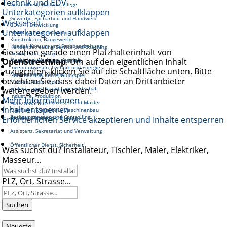
Technik und EDV
Gesundheit, Wellnes, Pflege
Unterkategorien aufklappen
Gewerbe, Facharbeit und Handwerk
Wirtschaft
EDV, IT, Entwicklung
Unterkategorien aufklappen
Fortbewegung, Transport
Konstruktion, Baugewerbe
Handel, Konsum und Sachbearbeitung
Kundenbetreuung, Service und Coaching
Sie sehen gerade einen Platzhalterinhalt von
Grafik, Print, Design
OpenStreetMap
Marketing, Werbung, Vertrieb
. Um auf den eigentlichen Inhalt
Reinigung und Hauswirtschaft
Ingenieurwesen, Technik und Energie
zuzugreifen, klicken Sie auf die Schaltfläche unten. Bitte
Management, Führung
Unterhaltung, Kunst, Glückspiel
beachten Sie, dass dabei Daten an Drittanbieter
Medien, Audio, Video
Einkauf, Logistik und Lagerwirtschaft
weitergegeben werden.
Gastronomie, Tourismus
Industrie, Produktion
Mehr Informationen
Finanzwesen, Bankwesen und Makler
Haus & Garten
Inhalt entsperren
Mechanik, Metallbau, Maschinenbau
Rechnungswesen und Controlling
Erforderlichen Service akzeptieren und Inhalte entsperren
Soziales, Pädagogik, Bildung
Assistenz, Sekretariat und Verwaltung
Öffentlicher Dienst, Sicherheit
Was suchst du? Installateur, Tischler, Maler, Elektriker,
Masseur...
PLZ, Ort, Strasse...
Suchen
Neueste