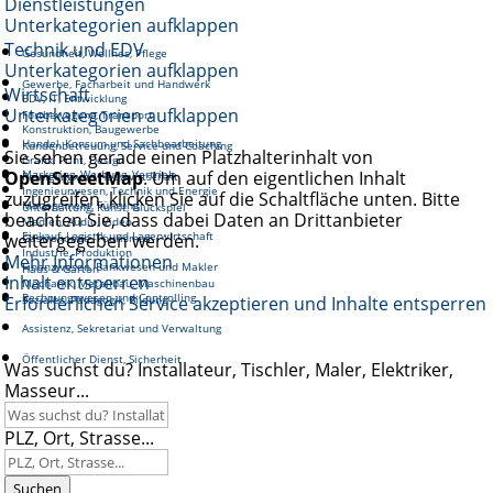
Dienstleistungen
Unterkategorien aufklappen
Technik und EDV
Gesundheit, Wellnes, Pflege
Unterkategorien aufklappen
Gewerbe, Facharbeit und Handwerk
Wirtschaft
EDV, IT, Entwicklung
Unterkategorien aufklappen
Fortbewegung, Transport
Konstruktion, Baugewerbe
Handel, Konsum und Sachbearbeitung
Kundenbetreuung, Service und Coaching
Sie sehen gerade einen Platzhalterinhalt von
Grafik, Print, Design
OpenStreetMap
Marketing, Werbung, Vertrieb
. Um auf den eigentlichen Inhalt
Reinigung und Hauswirtschaft
Ingenieurwesen, Technik und Energie
zuzugreifen, klicken Sie auf die Schaltfläche unten. Bitte
Management, Führung
Unterhaltung, Kunst, Glückspiel
beachten Sie, dass dabei Daten an Drittanbieter
Medien, Audio, Video
Einkauf, Logistik und Lagerwirtschaft
weitergegeben werden.
Gastronomie, Tourismus
Industrie, Produktion
Mehr Informationen
Finanzwesen, Bankwesen und Makler
Haus & Garten
Inhalt entsperren
Mechanik, Metallbau, Maschinenbau
Rechnungswesen und Controlling
Erforderlichen Service akzeptieren und Inhalte entsperren
Soziales, Pädagogik, Bildung
Assistenz, Sekretariat und Verwaltung
Öffentlicher Dienst, Sicherheit
Was suchst du? Installateur, Tischler, Maler, Elektriker,
Masseur...
PLZ, Ort, Strasse...
Suchen