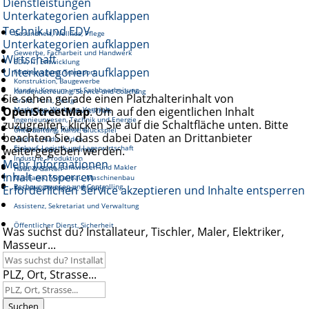
Dienstleistungen
Unterkategorien aufklappen
Technik und EDV
Gesundheit, Wellnes, Pflege
Unterkategorien aufklappen
Gewerbe, Facharbeit und Handwerk
Wirtschaft
EDV, IT, Entwicklung
Unterkategorien aufklappen
Fortbewegung, Transport
Konstruktion, Baugewerbe
Handel, Konsum und Sachbearbeitung
Kundenbetreuung, Service und Coaching
Sie sehen gerade einen Platzhalterinhalt von
Grafik, Print, Design
OpenStreetMap
Marketing, Werbung, Vertrieb
. Um auf den eigentlichen Inhalt
Reinigung und Hauswirtschaft
Ingenieurwesen, Technik und Energie
zuzugreifen, klicken Sie auf die Schaltfläche unten. Bitte
Management, Führung
Unterhaltung, Kunst, Glückspiel
beachten Sie, dass dabei Daten an Drittanbieter
Medien, Audio, Video
Einkauf, Logistik und Lagerwirtschaft
weitergegeben werden.
Gastronomie, Tourismus
Industrie, Produktion
Mehr Informationen
Finanzwesen, Bankwesen und Makler
Haus & Garten
Inhalt entsperren
Mechanik, Metallbau, Maschinenbau
Rechnungswesen und Controlling
Erforderlichen Service akzeptieren und Inhalte entsperren
Soziales, Pädagogik, Bildung
Assistenz, Sekretariat und Verwaltung
Öffentlicher Dienst, Sicherheit
Was suchst du? Installateur, Tischler, Maler, Elektriker,
Masseur...
PLZ, Ort, Strasse...
Suchen