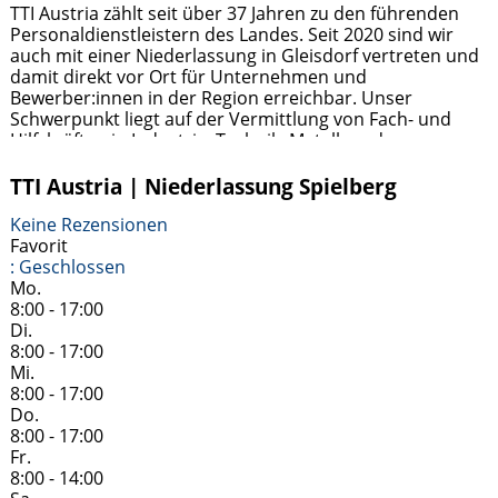
TTI Austria zählt seit über 37 Jahren zu den führenden
Personaldienstleistern des Landes. Seit 2020 sind wir
auch mit einer Niederlassung in Gleisdorf vertreten und
damit direkt vor Ort für Unternehmen und
Bewerber:innen in der Region erreichbar. Unser
Schwerpunkt liegt auf der Vermittlung von Fach- und
Hilfskräften in Industrie, Technik, Metall- und
Holzverarbeitung sowie im kaufmännischen Bereich.
Jobsuchende profitieren von
Weiterlesen …
TTI Austria | Niederlassung Spielberg
Keine Rezensionen
Favorit
:
Geschlossen
Mo.
8:00 - 17:00
Di.
8:00 - 17:00
Mi.
8:00 - 17:00
Do.
8:00 - 17:00
Fr.
8:00 - 14:00