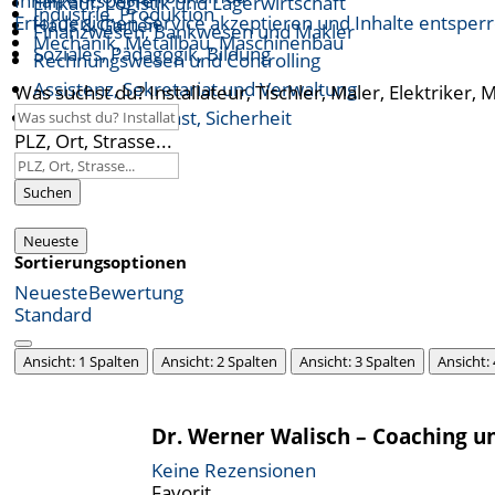
Inhalt entsperren
Einkauf, Logistik und Lagerwirtschaft
Industrie, Produktion
Erforderlichen Service akzeptieren und Inhalte entsper
Haus & Garten
Finanzwesen, Bankwesen und Makler
Mechanik, Metallbau, Maschinenbau
Soziales, Pädagogik, Bildung
Rechnungswesen und Controlling
Assistenz, Sekretariat und Verwaltung
Was suchst du? Installateur, Tischler, Maler, Elektriker, 
Öffentlicher Dienst, Sicherheit
PLZ, Ort, Strasse...
Suchen
Neueste
Sortierungsoptionen
Neueste
Bewertung
Standard
Ansicht: 1 Spalten
Ansicht: 2 Spalten
Ansicht: 3 Spalten
Ansicht:
Dr. Werner Walisch – Coaching u
Keine Rezensionen
Favorit