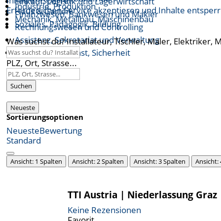
Inhalt entsperren
Einkauf, Logistik und Lagerwirtschaft
Industrie, Produktion
Erforderlichen Service akzeptieren und Inhalte entsper
Haus & Garten
Finanzwesen, Bankwesen und Makler
Mechanik, Metallbau, Maschinenbau
Soziales, Pädagogik, Bildung
Rechnungswesen und Controlling
Assistenz, Sekretariat und Verwaltung
Was suchst du? Installateur, Tischler, Maler, Elektriker, 
Öffentlicher Dienst, Sicherheit
PLZ, Ort, Strasse...
Suchen
Neueste
Sortierungsoptionen
Neueste
Bewertung
Standard
Ansicht: 1 Spalten
Ansicht: 2 Spalten
Ansicht: 3 Spalten
Ansicht:
TTI Austria | Niederlassung Graz
Keine Rezensionen
Favorit