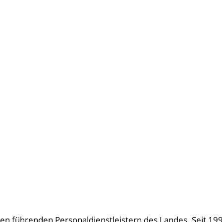
u den führenden Personaldienstleistern des Landes. Seit 19