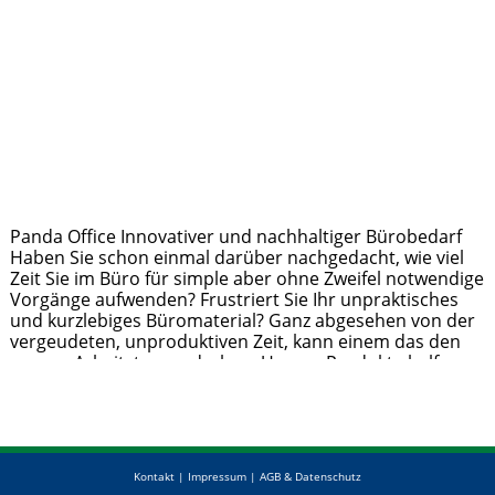
Panda Office Innovativer und nachhaltiger Bürobedarf
Haben Sie schon einmal darüber nachgedacht, wie viel
Zeit Sie im Büro für simple aber ohne Zweifel notwendige
Vorgänge aufwenden? Frustriert Sie Ihr unpraktisches
und kurzlebiges Büromaterial? Ganz abgesehen von der
vergeudeten, unproduktiven Zeit, kann einem das den
ganzen Arbeitstag verderben. Unsere Produkte helfen
Ihnen diese verlorene Zeit wiedergutzumachen! Panda
Office erleichtert Ihren Büroalltag
Weiterlesen …
Kontakt
|
Impressum
|
AGB & Datenschutz