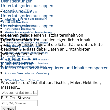
Dienstleistungen
Unterkategorien aufklappen
Technik und EDV
Gesundheit, Wellnes, Pflege
Unterkategorien aufklappen
Gewerbe, Facharbeit und Handwerk
Wirtschaft
EDV, IT, Entwicklung
Unterkategorien aufklappen
Fortbewegung, Transport
Konstruktion, Baugewerbe
Handel, Konsum und Sachbearbeitung
Kundenbetreuung, Service und Coaching
Sie sehen gerade einen Platzhalterinhalt von
Grafik, Print, Design
OpenStreetMap
Marketing, Werbung, Vertrieb
. Um auf den eigentlichen Inhalt
Reinigung und Hauswirtschaft
Ingenieurwesen, Technik und Energie
zuzugreifen, klicken Sie auf die Schaltfläche unten. Bitte
Management, Führung
Unterhaltung, Kunst, Glückspiel
beachten Sie, dass dabei Daten an Drittanbieter
Medien, Audio, Video
Einkauf, Logistik und Lagerwirtschaft
weitergegeben werden.
Gastronomie, Tourismus
Industrie, Produktion
Mehr Informationen
Finanzwesen, Bankwesen und Makler
Haus & Garten
Inhalt entsperren
Mechanik, Metallbau, Maschinenbau
Rechnungswesen und Controlling
Erforderlichen Service akzeptieren und Inhalte entsperren
Soziales, Pädagogik, Bildung
Assistenz, Sekretariat und Verwaltung
Öffentlicher Dienst, Sicherheit
Was suchst du? Installateur, Tischler, Maler, Elektriker,
Masseur...
PLZ, Ort, Strasse...
Suchen