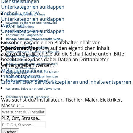
Dienstleistungen
Unterkategorien aufklappen
Technik und EDV
Gesundheit, Wellnes, Pflege
Unterkategorien aufklappen
Gewerbe, Facharbeit und Handwerk
Wirtschaft
EDV, IT, Entwicklung
Unterkategorien aufklappen
Fortbewegung, Transport
Konstruktion, Baugewerbe
Handel, Konsum und Sachbearbeitung
Kundenbetreuung, Service und Coaching
Sie sehen gerade einen Platzhalterinhalt von
Grafik, Print, Design
OpenStreetMap
Marketing, Werbung, Vertrieb
. Um auf den eigentlichen Inhalt
Reinigung und Hauswirtschaft
Ingenieurwesen, Technik und Energie
zuzugreifen, klicken Sie auf die Schaltfläche unten. Bitte
Management, Führung
Unterhaltung, Kunst, Glückspiel
beachten Sie, dass dabei Daten an Drittanbieter
Medien, Audio, Video
Einkauf, Logistik und Lagerwirtschaft
weitergegeben werden.
Gastronomie, Tourismus
Industrie, Produktion
Mehr Informationen
Finanzwesen, Bankwesen und Makler
Haus & Garten
Inhalt entsperren
Mechanik, Metallbau, Maschinenbau
Rechnungswesen und Controlling
Erforderlichen Service akzeptieren und Inhalte entsperren
Soziales, Pädagogik, Bildung
Assistenz, Sekretariat und Verwaltung
Öffentlicher Dienst, Sicherheit
Was suchst du? Installateur, Tischler, Maler, Elektriker,
Masseur...
PLZ, Ort, Strasse...
Suchen