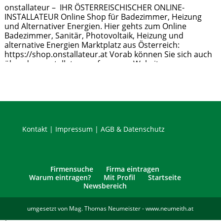
onstallateur – IHR ÖSTERREISCHISCHER ONLINE-
INSTALLATEUR Online Shop für Badezimmer, Heizung
und Alternativer Energien. Hier gehts zum Online
Badezimmer, Sanitär, Photovoltaik, Heizung und
alternative Energien Marktplatz aus Österreich:
https://shop.onstallateur.at Vorab können Sie sich auch
über den onstallateur auf unserer Website zu
verschiedenen Themen wie Förderungen informieren.
Navigos Strategiewerkstatt GmbH Multimedia – Agentur
Geschäftsführer: Gerhard Lernpeis 8047 Graz, Wilhelm
Gösser Gasse 56
Weiterlesen …
Kontakt
|
Impressum
|
AGB & Datenschutz
Firmensuche
Firma eintragen
Warum eintragen?
Mit Profil
Startseite
Newsbereich
umgesetzt von Mag. Thomas Neumeister - www.neumeith.at