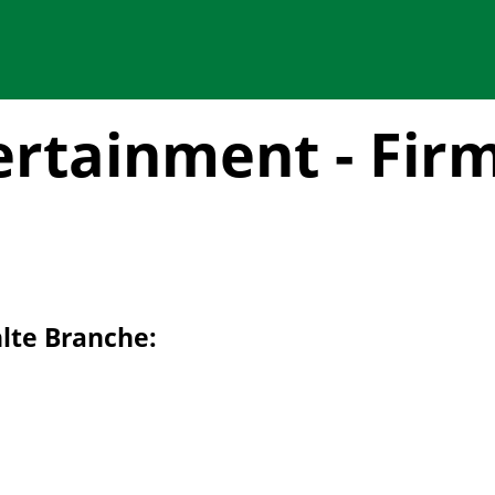
ertainment - Fir
hlte Branche: