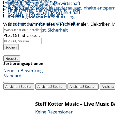
Gastronomie, Tourismus
Inhalt entsperren
Einkauf, Logistik und Lagerwirtschaft
Industrie, Produktion
Erforderlichen Service akzeptieren und Inhalte entsper
Haus & Garten
Finanzwesen, Bankwesen und Makler
Mechanik, Metallbau, Maschinenbau
Soziales, Pädagogik, Bildung
Rechnungswesen und Controlling
Assistenz, Sekretariat und Verwaltung
Was suchst du? Installateur, Tischler, Maler, Elektriker, 
Öffentlicher Dienst, Sicherheit
PLZ, Ort, Strasse...
Suchen
Neueste
Sortierungsoptionen
Neueste
Bewertung
Standard
Ansicht: 1 Spalten
Ansicht: 2 Spalten
Ansicht: 3 Spalten
Ansicht:
Steff Kotter Music – Live Music 
Keine Rezensionen