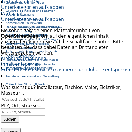
Technik und EDV
Gesundheit, Wellnes, Pflege
Unterkategorien aufklappen
Gewerbe, Facharbeit und Handwerk
Wirtschaft
EDV, IT, Entwicklung
Unterkategorien aufklappen
Fortbewegung, Transport
Konstruktion, Baugewerbe
Handel, Konsum und Sachbearbeitung
Kundenbetreuung, Service und Coaching
Sie sehen gerade einen Platzhalterinhalt von
Grafik, Print, Design
OpenStreetMap
Marketing, Werbung, Vertrieb
. Um auf den eigentlichen Inhalt
Reinigung und Hauswirtschaft
Ingenieurwesen, Technik und Energie
zuzugreifen, klicken Sie auf die Schaltfläche unten. Bitte
Management, Führung
Unterhaltung, Kunst, Glückspiel
beachten Sie, dass dabei Daten an Drittanbieter
Medien, Audio, Video
Einkauf, Logistik und Lagerwirtschaft
weitergegeben werden.
Gastronomie, Tourismus
Industrie, Produktion
Mehr Informationen
Finanzwesen, Bankwesen und Makler
Haus & Garten
Inhalt entsperren
Mechanik, Metallbau, Maschinenbau
Rechnungswesen und Controlling
Erforderlichen Service akzeptieren und Inhalte entsperren
Soziales, Pädagogik, Bildung
Assistenz, Sekretariat und Verwaltung
Öffentlicher Dienst, Sicherheit
Was suchst du? Installateur, Tischler, Maler, Elektriker,
Masseur...
PLZ, Ort, Strasse...
Suchen
Neueste