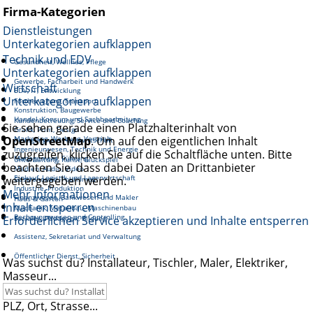
Firma-Kategorien
Dienstleistungen
Unterkategorien aufklappen
Technik und EDV
Gesundheit, Wellnes, Pflege
Unterkategorien aufklappen
Gewerbe, Facharbeit und Handwerk
Wirtschaft
EDV, IT, Entwicklung
Unterkategorien aufklappen
Fortbewegung, Transport
Konstruktion, Baugewerbe
Handel, Konsum und Sachbearbeitung
Kundenbetreuung, Service und Coaching
Sie sehen gerade einen Platzhalterinhalt von
Grafik, Print, Design
OpenStreetMap
Marketing, Werbung, Vertrieb
. Um auf den eigentlichen Inhalt
Reinigung und Hauswirtschaft
Ingenieurwesen, Technik und Energie
zuzugreifen, klicken Sie auf die Schaltfläche unten. Bitte
Management, Führung
Unterhaltung, Kunst, Glückspiel
beachten Sie, dass dabei Daten an Drittanbieter
Medien, Audio, Video
Einkauf, Logistik und Lagerwirtschaft
weitergegeben werden.
Gastronomie, Tourismus
Industrie, Produktion
Mehr Informationen
Finanzwesen, Bankwesen und Makler
Haus & Garten
Inhalt entsperren
Mechanik, Metallbau, Maschinenbau
Rechnungswesen und Controlling
Erforderlichen Service akzeptieren und Inhalte entsperren
Soziales, Pädagogik, Bildung
Assistenz, Sekretariat und Verwaltung
Öffentlicher Dienst, Sicherheit
Was suchst du? Installateur, Tischler, Maler, Elektriker,
Masseur...
PLZ, Ort, Strasse...