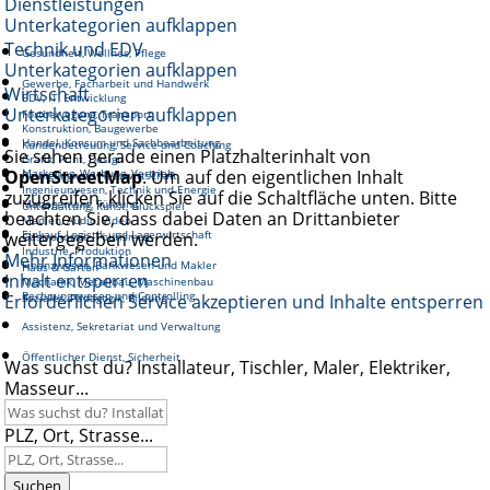
Dienstleistungen
Unterkategorien aufklappen
Technik und EDV
Gesundheit, Wellnes, Pflege
Unterkategorien aufklappen
Gewerbe, Facharbeit und Handwerk
Wirtschaft
EDV, IT, Entwicklung
Unterkategorien aufklappen
Fortbewegung, Transport
Konstruktion, Baugewerbe
Handel, Konsum und Sachbearbeitung
Kundenbetreuung, Service und Coaching
Sie sehen gerade einen Platzhalterinhalt von
Grafik, Print, Design
OpenStreetMap
Marketing, Werbung, Vertrieb
. Um auf den eigentlichen Inhalt
Reinigung und Hauswirtschaft
Ingenieurwesen, Technik und Energie
zuzugreifen, klicken Sie auf die Schaltfläche unten. Bitte
Management, Führung
Unterhaltung, Kunst, Glückspiel
beachten Sie, dass dabei Daten an Drittanbieter
Medien, Audio, Video
Einkauf, Logistik und Lagerwirtschaft
weitergegeben werden.
Gastronomie, Tourismus
Industrie, Produktion
Mehr Informationen
Finanzwesen, Bankwesen und Makler
Haus & Garten
Inhalt entsperren
Mechanik, Metallbau, Maschinenbau
Rechnungswesen und Controlling
Erforderlichen Service akzeptieren und Inhalte entsperren
Soziales, Pädagogik, Bildung
Assistenz, Sekretariat und Verwaltung
Öffentlicher Dienst, Sicherheit
Was suchst du? Installateur, Tischler, Maler, Elektriker,
Masseur...
PLZ, Ort, Strasse...
Suchen