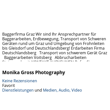
Baggerfirma Graz Wir sind Ihr Ansprechpartner für
Baggerarbeiten, Erdbewegung, Transport von Schweren
Geräten rund um Graz und Umgebung von Frohnleiten
bis Gleisdorf und Deutschlandsberg! Erdarbeiten Firma
Deutschlandsberg Transport von schwerem Gerät Graz
Baggerarbeiten Voitsberg Abbrucharbeiten
Steiermarkweit KONTAKT AUFNEHMEN Rufen Sie uns an
unter 0699 172 359 16 oder schreiben Sie uns ein E-Mail
office@erdbau-blematl.at Wir sind für
Weiterlesen …
Monika Gross Photography
Keine Rezensionen
Favorit
Dienstleistungen
und
Medien, Audio, Video