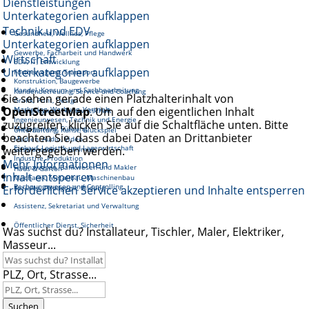
Dienstleistungen
Unterkategorien aufklappen
Technik und EDV
Gesundheit, Wellnes, Pflege
Unterkategorien aufklappen
Gewerbe, Facharbeit und Handwerk
Wirtschaft
EDV, IT, Entwicklung
Unterkategorien aufklappen
Fortbewegung, Transport
Konstruktion, Baugewerbe
Handel, Konsum und Sachbearbeitung
Kundenbetreuung, Service und Coaching
Sie sehen gerade einen Platzhalterinhalt von
Grafik, Print, Design
OpenStreetMap
Marketing, Werbung, Vertrieb
. Um auf den eigentlichen Inhalt
Reinigung und Hauswirtschaft
Ingenieurwesen, Technik und Energie
zuzugreifen, klicken Sie auf die Schaltfläche unten. Bitte
Management, Führung
Unterhaltung, Kunst, Glückspiel
beachten Sie, dass dabei Daten an Drittanbieter
Medien, Audio, Video
Einkauf, Logistik und Lagerwirtschaft
weitergegeben werden.
Gastronomie, Tourismus
Industrie, Produktion
Mehr Informationen
Finanzwesen, Bankwesen und Makler
Haus & Garten
Inhalt entsperren
Mechanik, Metallbau, Maschinenbau
Rechnungswesen und Controlling
Erforderlichen Service akzeptieren und Inhalte entsperren
Soziales, Pädagogik, Bildung
Assistenz, Sekretariat und Verwaltung
Öffentlicher Dienst, Sicherheit
Was suchst du? Installateur, Tischler, Maler, Elektriker,
Masseur...
PLZ, Ort, Strasse...
Suchen