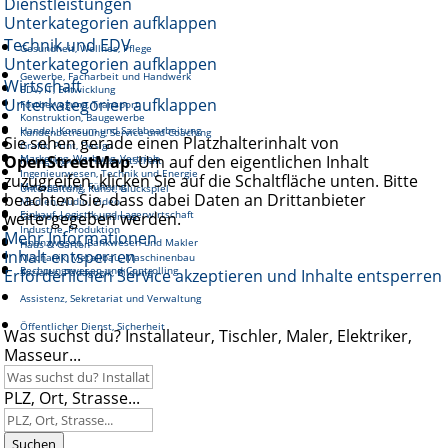
Dienstleistungen
Unterkategorien aufklappen
Technik und EDV
Gesundheit, Wellnes, Pflege
Unterkategorien aufklappen
Gewerbe, Facharbeit und Handwerk
Wirtschaft
EDV, IT, Entwicklung
Unterkategorien aufklappen
Fortbewegung, Transport
Konstruktion, Baugewerbe
Handel, Konsum und Sachbearbeitung
Kundenbetreuung, Service und Coaching
Sie sehen gerade einen Platzhalterinhalt von
Grafik, Print, Design
OpenStreetMap
Marketing, Werbung, Vertrieb
. Um auf den eigentlichen Inhalt
Reinigung und Hauswirtschaft
Ingenieurwesen, Technik und Energie
zuzugreifen, klicken Sie auf die Schaltfläche unten. Bitte
Management, Führung
Unterhaltung, Kunst, Glückspiel
beachten Sie, dass dabei Daten an Drittanbieter
Medien, Audio, Video
Einkauf, Logistik und Lagerwirtschaft
weitergegeben werden.
Gastronomie, Tourismus
Industrie, Produktion
Mehr Informationen
Finanzwesen, Bankwesen und Makler
Haus & Garten
Inhalt entsperren
Mechanik, Metallbau, Maschinenbau
Rechnungswesen und Controlling
Erforderlichen Service akzeptieren und Inhalte entsperren
Soziales, Pädagogik, Bildung
Assistenz, Sekretariat und Verwaltung
Öffentlicher Dienst, Sicherheit
Was suchst du? Installateur, Tischler, Maler, Elektriker,
Masseur...
PLZ, Ort, Strasse...
Suchen