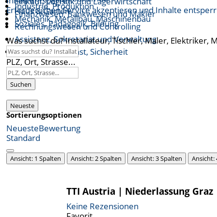
Inhalt entsperren
Einkauf, Logistik und Lagerwirtschaft
Industrie, Produktion
Erforderlichen Service akzeptieren und Inhalte entsper
Haus & Garten
Finanzwesen, Bankwesen und Makler
Mechanik, Metallbau, Maschinenbau
Soziales, Pädagogik, Bildung
Rechnungswesen und Controlling
Assistenz, Sekretariat und Verwaltung
Was suchst du? Installateur, Tischler, Maler, Elektriker, 
Öffentlicher Dienst, Sicherheit
PLZ, Ort, Strasse...
Suchen
Neueste
Sortierungsoptionen
Neueste
Bewertung
Standard
Ansicht: 1 Spalten
Ansicht: 2 Spalten
Ansicht: 3 Spalten
Ansicht:
TTI Austria | Niederlassung Graz
Keine Rezensionen
Favorit