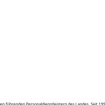
u den führenden Personaldienstleistern des Landes. Seit 19