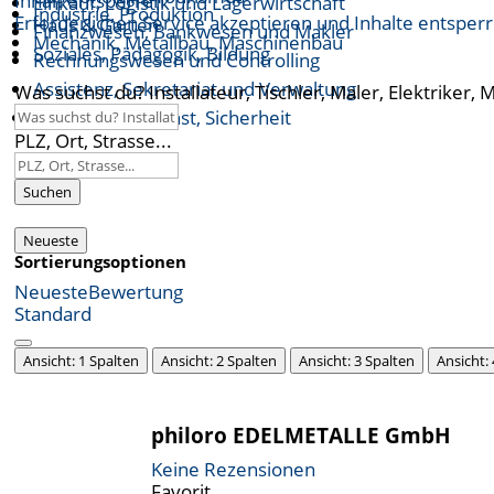
Inhalt entsperren
Einkauf, Logistik und Lagerwirtschaft
Industrie, Produktion
Erforderlichen Service akzeptieren und Inhalte entsper
Haus & Garten
Finanzwesen, Bankwesen und Makler
Mechanik, Metallbau, Maschinenbau
Soziales, Pädagogik, Bildung
Rechnungswesen und Controlling
Assistenz, Sekretariat und Verwaltung
Was suchst du? Installateur, Tischler, Maler, Elektriker, 
Öffentlicher Dienst, Sicherheit
PLZ, Ort, Strasse...
Suchen
Neueste
Sortierungsoptionen
Neueste
Bewertung
Standard
Ansicht: 1 Spalten
Ansicht: 2 Spalten
Ansicht: 3 Spalten
Ansicht:
philoro EDELMETALLE GmbH
Keine Rezensionen
Favorit