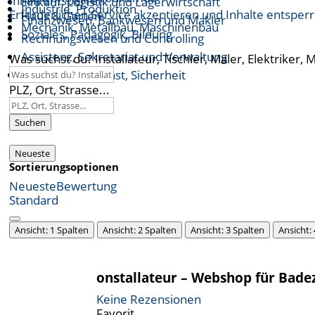
Inhalt entsperren
Einkauf, Logistik und Lagerwirtschaft
Industrie, Produktion
Erforderlichen Service akzeptieren und Inhalte entsper
Haus & Garten
Finanzwesen, Bankwesen und Makler
Mechanik, Metallbau, Maschinenbau
Soziales, Pädagogik, Bildung
Rechnungswesen und Controlling
Assistenz, Sekretariat und Verwaltung
Was suchst du? Installateur, Tischler, Maler, Elektriker, 
Öffentlicher Dienst, Sicherheit
PLZ, Ort, Strasse...
Suchen
Neueste
Sortierungsoptionen
Neueste
Bewertung
Standard
Ansicht: 1 Spalten
Ansicht: 2 Spalten
Ansicht: 3 Spalten
Ansicht:
onstallateur – Webshop für Bad
Keine Rezensionen
Favorit