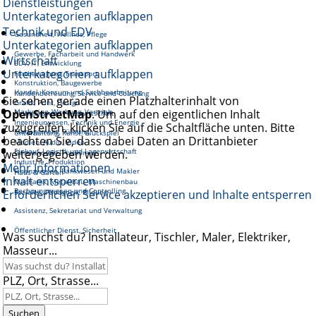
Dienstleistungen
Unterkategorien aufklappen
Technik und EDV
Gesundheit, Wellnes, Pflege
Unterkategorien aufklappen
Gewerbe, Facharbeit und Handwerk
Wirtschaft
EDV, IT, Entwicklung
Unterkategorien aufklappen
Fortbewegung, Transport
Konstruktion, Baugewerbe
Handel, Konsum und Sachbearbeitung
Kundenbetreuung, Service und Coaching
Sie sehen gerade einen Platzhalterinhalt von
Grafik, Print, Design
OpenStreetMap
Marketing, Werbung, Vertrieb
. Um auf den eigentlichen Inhalt
Reinigung und Hauswirtschaft
Ingenieurwesen, Technik und Energie
zuzugreifen, klicken Sie auf die Schaltfläche unten. Bitte
Management, Führung
Unterhaltung, Kunst, Glückspiel
beachten Sie, dass dabei Daten an Drittanbieter
Medien, Audio, Video
Einkauf, Logistik und Lagerwirtschaft
weitergegeben werden.
Gastronomie, Tourismus
Industrie, Produktion
Mehr Informationen
Finanzwesen, Bankwesen und Makler
Haus & Garten
Inhalt entsperren
Mechanik, Metallbau, Maschinenbau
Rechnungswesen und Controlling
Erforderlichen Service akzeptieren und Inhalte entsperren
Soziales, Pädagogik, Bildung
Assistenz, Sekretariat und Verwaltung
Öffentlicher Dienst, Sicherheit
Was suchst du? Installateur, Tischler, Maler, Elektriker,
Masseur...
PLZ, Ort, Strasse...
Suchen