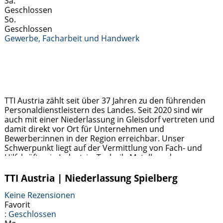
Sa.
Geschlossen
So.
Geschlossen
Gewerbe, Facharbeit und Handwerk
TTI Austria zählt seit über 37 Jahren zu den führenden
Personaldienstleistern des Landes. Seit 2020 sind wir
auch mit einer Niederlassung in Gleisdorf vertreten und
damit direkt vor Ort für Unternehmen und
Bewerber:innen in der Region erreichbar. Unser
Schwerpunkt liegt auf der Vermittlung von Fach- und
Hilfskräften in Industrie, Technik, Metall- und
Holzverarbeitung sowie im kaufmännischen Bereich.
Jobsuchende profitieren von
Weiterlesen …
TTI Austria | Niederlassung Spielberg
Keine Rezensionen
Favorit
:
Geschlossen