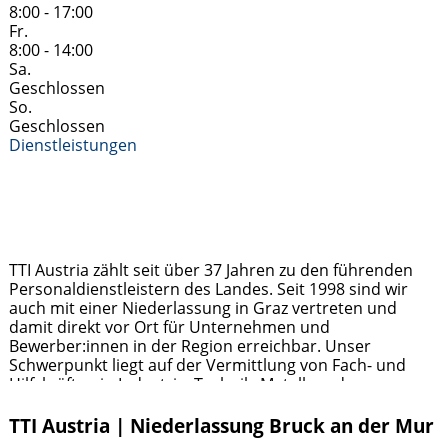
8:00 - 17:00
Fr.
8:00 - 14:00
Sa.
Geschlossen
So.
Geschlossen
Dienstleistungen
TTI Austria zählt seit über 37 Jahren zu den führenden
Personaldienstleistern des Landes. Seit 1998 sind wir
auch mit einer Niederlassung in Graz vertreten und
damit direkt vor Ort für Unternehmen und
Bewerber:innen in der Region erreichbar. Unser
Schwerpunkt liegt auf der Vermittlung von Fach- und
Hilfskräften in Industrie, Technik, Metall- und
Holzverarbeitung sowie im kaufmännischen Bereich.
Jobsuchende profitieren von regionalen
Weiterlesen …
TTI Austria | Niederlassung Bruck an der Mur