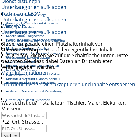
Dienstleistungen
Unterkategorien aufklappen
Technik und EDV
Gesundheit, Wellnes, Pflege
Unterkategorien aufklappen
Gewerbe, Facharbeit und Handwerk
Wirtschaft
EDV, IT, Entwicklung
Unterkategorien aufklappen
Fortbewegung, Transport
Konstruktion, Baugewerbe
Handel, Konsum und Sachbearbeitung
Kundenbetreuung, Service und Coaching
Sie sehen gerade einen Platzhalterinhalt von
Grafik, Print, Design
OpenStreetMap
Marketing, Werbung, Vertrieb
. Um auf den eigentlichen Inhalt
Reinigung und Hauswirtschaft
Ingenieurwesen, Technik und Energie
zuzugreifen, klicken Sie auf die Schaltfläche unten. Bitte
Management, Führung
Unterhaltung, Kunst, Glückspiel
beachten Sie, dass dabei Daten an Drittanbieter
Medien, Audio, Video
Einkauf, Logistik und Lagerwirtschaft
weitergegeben werden.
Gastronomie, Tourismus
Industrie, Produktion
Mehr Informationen
Finanzwesen, Bankwesen und Makler
Haus & Garten
Inhalt entsperren
Mechanik, Metallbau, Maschinenbau
Rechnungswesen und Controlling
Erforderlichen Service akzeptieren und Inhalte entsperren
Soziales, Pädagogik, Bildung
Assistenz, Sekretariat und Verwaltung
Öffentlicher Dienst, Sicherheit
Was suchst du? Installateur, Tischler, Maler, Elektriker,
Masseur...
PLZ, Ort, Strasse...
Suchen