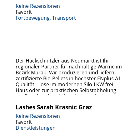
Keine Rezensionen
Favorit
Fortbewegung, Transport
Der Hackschnitzler aus Neumarkt ist Ihr
regionaler Partner für nachhaltige Wärme im
Bezirk Murau. Wir produzieren und liefern
zertifizierte Bio-Pellets in höchster ENplus A1
Qualität – lose im modernen Silo-LKW frei
Haus oder zur praktischen Selbstabholung
am Standort. Jetzt informieren auf
https://derhackschnitzler-pellets.at/. Der
Lashes Sarah Krasnic Graz
Hackschnitzler – Nachhaltige Bio-Pellets aus
der Region Murau Willkommen beim
Keine Rezensionen
Hackschnitzler in Neumarkt in der Steiermark!
Favorit
Seit
Weiterlesen …
Dienstleistungen