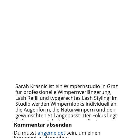
Sarah Krasnic ist ein Wimpernstudio in Graz
für professionelle Wimpernverlängerung,
Lash Refill und typgerechtes Lash Styling. Im
Studio werden Wimpernlooks individuell an
die Augenform, die Naturwimpern und den
gewünschten Stil angepasst. Der Fokus liegt
auf sauberer Arbeit, einem gepflegten
Kommentar absenden
Ergebnis und einer angenehmen Behandlung.
Du musst
angemeldet
sein, um einen
Kundinnen können zwischen natürlichen
Kommentar abzugeben.