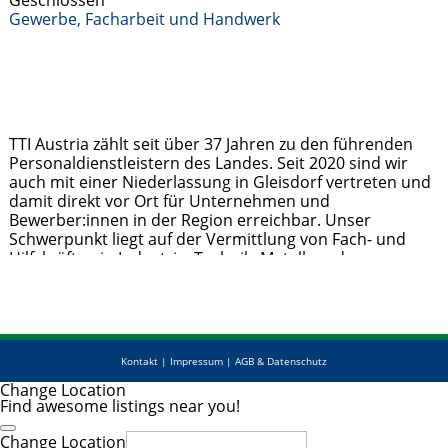
Geschlossen
Gewerbe, Facharbeit und Handwerk
TTI Austria zählt seit über 37 Jahren zu den führenden
Personaldienstleistern des Landes. Seit 2020 sind wir
auch mit einer Niederlassung in Gleisdorf vertreten und
damit direkt vor Ort für Unternehmen und
Bewerber:innen in der Region erreichbar. Unser
Schwerpunkt liegt auf der Vermittlung von Fach- und
Hilfskräften in Industrie, Technik, Metall- und
Holzverarbeitung sowie im kaufmännischen Bereich.
Jobsuchende profitieren von
Weiterlesen …
Kontakt
|
Impressum
|
AGB & Datenschutz
Change Location
Find awesome listings near you!
Change Location