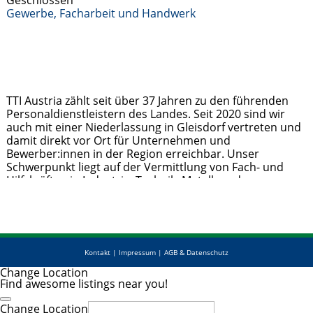
Geschlossen
Gewerbe, Facharbeit und Handwerk
TTI Austria zählt seit über 37 Jahren zu den führenden
Personaldienstleistern des Landes. Seit 2020 sind wir
auch mit einer Niederlassung in Gleisdorf vertreten und
damit direkt vor Ort für Unternehmen und
Bewerber:innen in der Region erreichbar. Unser
Schwerpunkt liegt auf der Vermittlung von Fach- und
Hilfskräften in Industrie, Technik, Metall- und
Holzverarbeitung sowie im kaufmännischen Bereich.
Jobsuchende profitieren von
Weiterlesen …
Kontakt
|
Impressum
|
AGB & Datenschutz
Change Location
Find awesome listings near you!
Change Location