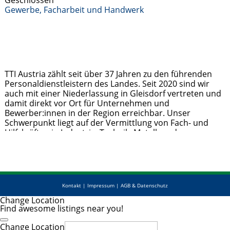
Geschlossen
Gewerbe, Facharbeit und Handwerk
TTI Austria zählt seit über 37 Jahren zu den führenden
Personaldienstleistern des Landes. Seit 2020 sind wir
auch mit einer Niederlassung in Gleisdorf vertreten und
damit direkt vor Ort für Unternehmen und
Bewerber:innen in der Region erreichbar. Unser
Schwerpunkt liegt auf der Vermittlung von Fach- und
Hilfskräften in Industrie, Technik, Metall- und
Holzverarbeitung sowie im kaufmännischen Bereich.
Jobsuchende profitieren von
Weiterlesen …
Kontakt
|
Impressum
|
AGB & Datenschutz
Change Location
Find awesome listings near you!
Change Location