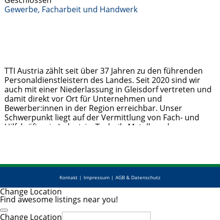
Geschlossen
Gewerbe, Facharbeit und Handwerk
TTI Austria zählt seit über 37 Jahren zu den führenden
Personaldienstleistern des Landes. Seit 2020 sind wir
auch mit einer Niederlassung in Gleisdorf vertreten und
damit direkt vor Ort für Unternehmen und
Bewerber:innen in der Region erreichbar. Unser
Schwerpunkt liegt auf der Vermittlung von Fach- und
Hilfskräften in Industrie, Technik, Metall- und
Holzverarbeitung sowie im kaufmännischen Bereich.
Jobsuchende profitieren von
Weiterlesen …
Kontakt
|
Impressum
|
AGB & Datenschutz
Change Location
Find awesome listings near you!
Change Location