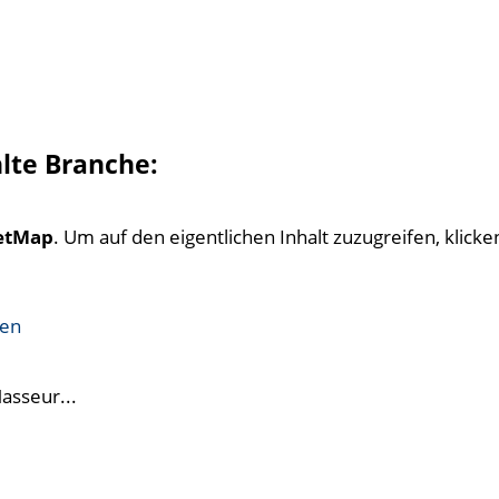
hlte Branche:
etMap
. Um auf den eigentlichen Inhalt zuzugreifen, klicken
ren
Masseur...